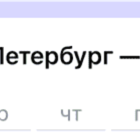
5 причин купить
ж/д
билет
на Туту.ру
Быстрая и удобная
онлайн-покупка
за 4 минуты.
Без обязательной регистрации на сайте.
Интерактивные схемы вагонов помогут выбрать
лучшее место.
Контакт-центр Туту.ру с удовольствием ответит
на ваши вопросы. Ни один звонок или письмо
не останется без ответа. Поддержка 24/7 на Туту.
Каждый второй покупатель становится нашим
постоянным клиентом.