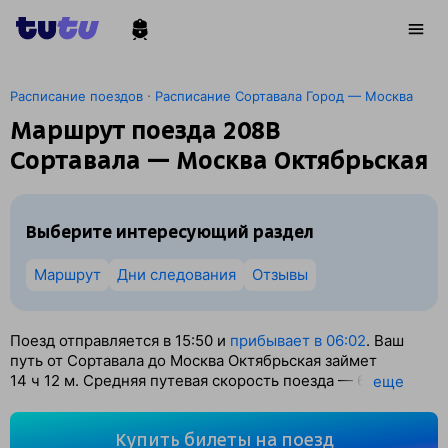
·
Расписание поездов
Расписание Сортавала Город — Москва
Маршрут поезда 208В
Сортавала — Москва Октябрьская
Выберите интересующий раздел
Маршрут
Дни следования
Отзывы
Поезд отправляется в 15:50 и
прибывает в 06:02
. Ваш
путь от Сортавала до Москва Октябрьская займет
14
ч 12
м. Средняя путевая скорость поезда — 69 км/ч.
eще
По классификации РЖД это Скорый поезд. Вы проедете
974 км. На этом маршруте будет 8 остановок. Самая
Купить билеты на поезд
продолжительная стоянка поезда на станции Выборг —