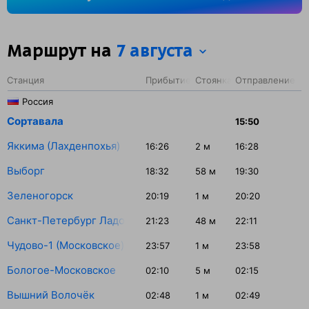
58 минут.
Маршрут на
7 августа
Станция
Прибытие
Стоянка
Отправление
Россия
Сортавала
15:50
Яккима (Лахденпохья)
16:26
2
м
16:28
Выборг
18:32
58
м
19:30
Зеленогорск
20:19
1
м
20:20
Санкт-Петербург Ладож.
21:23
48
м
22:11
Чудово-1 (Московское)
23:57
1
м
23:58
Бологое-Московское
02:10
5
м
02:15
Вышний Волочёк
02:48
1
м
02:49