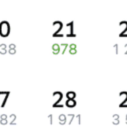
Жд билеты из Сортавала в Москву
Точное расписание поездов по вокзалам
отслеживайте
на Туту.ру. У нас всегда актуальные обновления о расписании
поездов дальнего следования и наличии свободных мест
со всеми обновлениями на 2026 год. Если подходящих билетов
не нашлось, закажите наши уведомления, и, если кто-то вернет
билеты или появятся дополнительные места, мы пришлем вам
СМС или письмо на почту.
Путешественникам
Справочная
Путеводитель по странам
Бонусная программа
Подарочные сертификаты