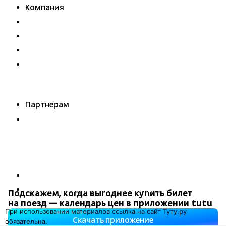
Компания
История Туту.ру
Вакансии
Обратная связь
Контактная информация
Партнерам
Реклама на Туту.ру
Правовая информация
Политика обработки персональных данных
Подскажем, когда выгоднее купить билет
на поезд — календарь цен в приложении tutu
При использовании материалов ссылка на сайт Туту.ру
Скачать приложение
обязательна.