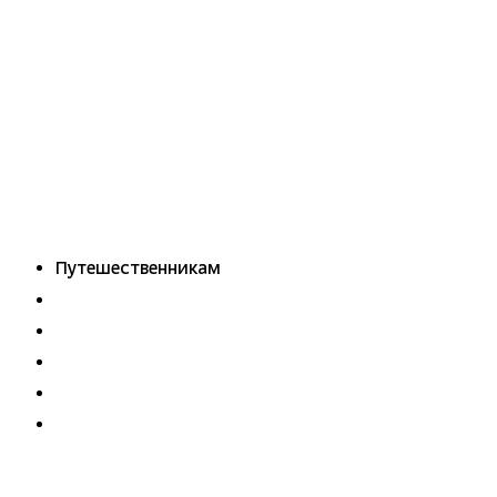
поездку или появятся дополнительные места, мы пришлем вам
СМС или письмо на почту.
Путешественникам
Справочная
Путеводитель по странам
Бонусная программа
Подарочные сертификаты
Билеты РЖД