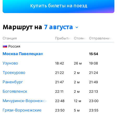
РЖД это Пассажирский поезд. Вы проедете 1899 км.
Купить билеты на поезд
На этом маршруте будет 35 остановок. Самая
продолжительная стоянка поезда на станции Ростов-
Главный — 53 минуты.
Маршрут на
7 августа
Станция
Прибытие
Стоянка
Отправление
Россия
Москва Павелецкая
15:54
Узуново
18:42
26
м
19:08
Троекурово
21:22
2
м
21:24
Раненбург
21:47
2
м
21:49
Богоявленск
22:11
2
м
22:13
Мичуринск-Воронежский
22:48
12
м
23:00
Грязи-Воронежские
23:50
5
м
23:55