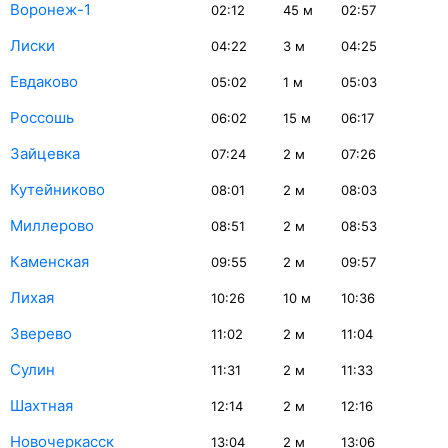
Воронеж-1
02:12
45
м
02:57
Лиски
04:22
3
м
04:25
Евдаково
05:02
1
м
05:03
Россошь
06:02
15
м
06:17
Зайцевка
07:24
2
м
07:26
Кутейниково
08:01
2
м
08:03
Миллерово
08:51
2
м
08:53
Каменская
09:55
2
м
09:57
Лихая
10:26
10
м
10:36
Зверево
11:02
2
м
11:04
Сулин
11:31
2
м
11:33
Шахтная
12:14
2
м
12:16
Новочеркасск
13:04
2
м
13:06