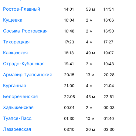
Ростов-Главный
14:01
53
м
14:54
Кущёвка
16:04
2
м
16:06
Сосыка-Ростовская
16:48
2
м
16:50
Тихорецкая
17:23
4
м
17:27
Кавказская
18:18
49
м
19:07
Отрадо-Кубанская
19:41
2
м
19:43
Армавир Туапсинский
20:15
13
м
20:28
Курганная
21:00
4
м
21:04
Белореченская
22:08
43
м
22:51
Хадыженская
00:01
2
м
00:03
Туапсе-Пасс.
01:30
10
м
01:40
Лазаревская
03:10
20
м
03:30