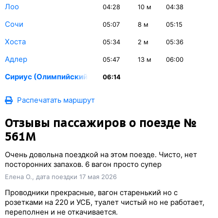
Лоо
04:28
10
м
04:38
Сочи
05:07
8
м
05:15
Хоста
05:34
2
м
05:36
Адлер
05:47
13
м
06:00
Сириус (Олимпийский Парк)
06:14
Распечатать маршрут
Отзывы пассажиров о поезде №
561М
Очень довольна поездкой на этом поезде. Чисто, нет
посторонних запахов. 6 вагон просто супер
Елена О., дата поездки 17 мая 2026
Проводники прекрасные, вагон старенький но с
розетками на 220 и УСБ, туалет чистый но не работает,
переполнен и не откачивается.