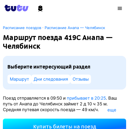
·
Расписание поездов
Расписание Анапа — Челябинск
Маршрут поезда 419С Анапа —
Челябинск
Выберите интересующий раздел
Маршрут
Дни следования
Отзывы
Поезд отправляется в 09:50 и
прибывает в 20:25
. Ваш
путь от Анапа до Челябинск займет 2
д 10
ч 35
м.
Средняя путевая скорость поезда — 49 км/ч.
eще
По классификации РЖД это Пассажирский поезд.
Вы проедете 2890 км. На этом маршруте будет 31
Купить билеты на поезд
остановка. Самая продолжительная стоянка поезда