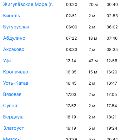
Жигулёвское Море (г. Тольятти)
00:20
20
м
00:40
Кинель
02:51
2
м
02:53
Бугуруслан
06:00
2
м
06:02
Абдулино
07:22
18
м
07:40
Аксаково
08:33
2
м
08:35
Уфа
12:14
42
м
12:56
Кропачёво
16:05
15
м
16:20
Усть-Катав
16:45
2
м
16:47
Вязовая
17:03
2
м
17:05
Сулея
17:52
2
м
17:54
Бердяуш
18:19
2
м
18:21
Златоуст
19:19
5
м
19:24
Миасс-1
20:39
5
м
20:44