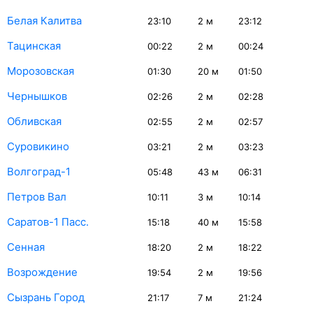
Белая Калитва
23:10
2
м
23:12
Тацинская
00:22
2
м
00:24
Морозовская
01:30
20
м
01:50
Чернышков
02:26
2
м
02:28
Обливская
02:55
2
м
02:57
Суровикино
03:21
2
м
03:23
Волгоград-1
05:48
43
м
06:31
Петров Вал
10:11
3
м
10:14
Саратов-1 Пасс.
15:18
40
м
15:58
Сенная
18:20
2
м
18:22
Возрождение
19:54
2
м
19:56
Сызрань Город
21:17
7
м
21:24