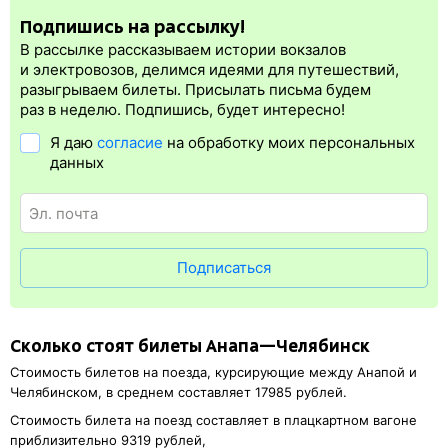
При возврате билета менее чем за 8 часов до отправления
в момент оплаты. Для посадки в вагон поезда нужна
Подпишись на рассылку!
поезда штрафы РЖД существенно увеличиваются.
электронная регистрация.
В рассылке рассказываем истории вокзалов
Электронная регистрация
производится
сразу
после оплаты
и электровозов, делимся идеями для путешествий,
билета.
Электронная регистрация
— это опция, которая
разыгрываем билеты. Присылать письма будем
упрощает жизнь пассажиру. Её бонус в том, что не обязательно
раз в неделю. Подпишись, будет интересно!
ехать на вокзал и покупать ж/д билет на бланке.
Электронная
Я даю
согласие
на обработку моих персональных
регистрация
доступна почти для всех заказов,
исключение
данных
составляют поезда
железных дорог СНГ. Для посадки в поезд
понадобится оригинал удостоверения личности, указанный
в электронном ж/д билете. А в случае отсутствия электронной
регистрации еще и распечатка посадочного купона.
Подписаться
Сколько стоят билеты Анапа—Челябинск
Стоимость билетов на поезда, курсирующие между Анапой и
Челябинском, в среднем составляет 17985 рублей.
Стоимость билета на поезд составляет в плацкартном вагоне
приблизительно 9319 рублей,