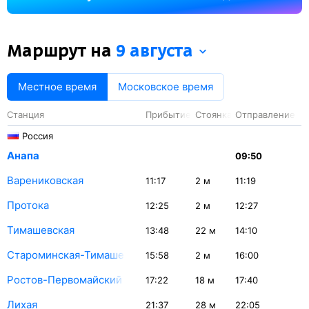
на станции Волгоград-1 — 43 минуты.
Маршрут на
9 августа
Местное время
Московское время
Станция
Прибытие
Стоянка
Отправление
Россия
Анапа
09:50
Варениковская
11:17
2
м
11:19
Протока
12:25
2
м
12:27
Тимашевская
13:48
22
м
14:10
Староминская-Тимашевская
15:58
2
м
16:00
Ростов-Первомайский
17:22
18
м
17:40
Лихая
21:37
28
м
22:05