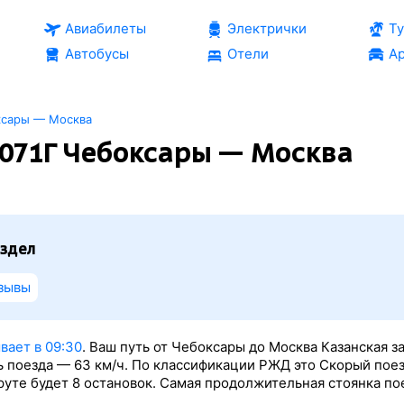
Авиабилеты
Электрички
Т
Автобусы
Отели
Ар
ксары — Москва
071Г Чебоксары — Москва
здел
зывы
вает в 09:30
. Ваш путь от Чебоксары до Москва Казанская з
ь поезда — 63 км/ч. По классификации РЖД это Скорый поез
руте будет 8 остановок. Самая продолжительная стоянка по