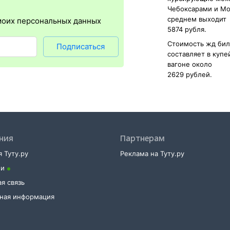
тка посадочного купона.
Чебоксарами и Мо
среднем выходит
моих персональных данных
5874 рубля.
Стоимость жд бил
Подписаться
составляет в куп
вагоне около
2629 рублей.
ния
Партнерам
 Туту.ру
Реклама на Туту.ру
ии
я связь
тная информация