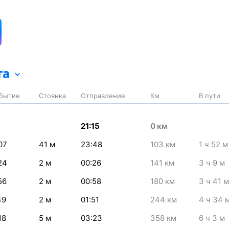
та
бытие
Стоянка
Отправление
Км
В пути
21:15
0
км
07
41
м
23:48
103
км
1
ч 52
м
24
2
м
00:26
141
км
3
ч 9
м
56
2
м
00:58
180
км
3
ч 41
м
49
2
м
01:51
244
км
4
ч 34
18
5
м
03:23
358
км
6
ч 3
м