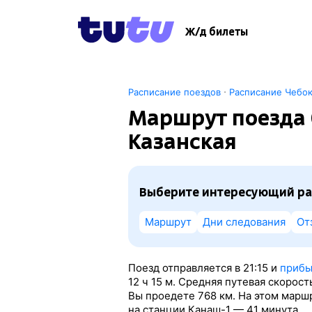
Ж/д билеты
·
Расписание поездов
Расписание Чебо
Маршрут поезда 
Казанская
Выберите интересующий ра
Маршрут
Дни следования
От
Поезд отправляется в 21:15 и
прибы
12
ч 15
м. Средняя путевая скорост
Вы проедете 768 км. На этом марш
на станции Канаш-1 — 41 минута.