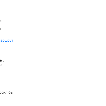
м
м
м
м
маршрут
ь .
!
осил бы