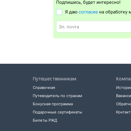
электронной регистрации еще и распеча
Подпишись, будет интересно!
Я даю
согласие
на обработку 
Путешественникам
Компа
Справочная
История
Путеводитель по странам
Ваканс
Бонусная программа
Обратна
Подарочные сертификаты
Контак
Билеты РЖД