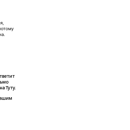
я,
потому
на.
ответит
сьмо
а Туту.
нашим