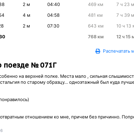
38
2
м
04:40
469
км
7
ч 23
54
4
м
04:58
481
км
7
ч 39
28
2
м
07:30
643
км
10
ч 13
30
768
км
12
ч 15
Распечатать 
 поезде № 071Г
особенно на верхней полке. Места мало , сильная слышимост
остальгия по старому образцу… одноэтажный был куда лучше
понравилось)
 отвратным отношением ко мне, причем без причинно. Попр
26