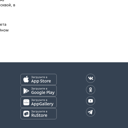
сквой, в
ета
ейном