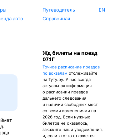
уры
Путеводитель
EN
енда авто
Справочная
Жд билеты на поезд
071Г
Точное расписание поездов
по вокзалам
отслеживайте
на Туту.ру. У нас всегда
актуальная информация
о расписании поездов
дальнего следования
и наличии свободных мест
со всеми изменениями на
2026 год. Если нужных
аймет
билетов не оказалось,
д.
закажите наши уведомления,
езда
и, если кто-то откажется