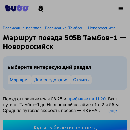
·
Расписание поездов
Расписание Тамбов — Новороссийск
Маршрут поезда 505В Тамбов-1 —
Новороссийск
Выберите интересующий раздел
Маршрут
Дни следования
Отзывы
Поезд отправляется в 08:25 и
прибывает в 11:20
. Ваш
путь от Тамбов-1 до Новороссийск займет 1
д 2
ч 55
м.
Средняя путевая скорость поезда — 48 км/ч.
eще
По классификации РЖД это Пассажирский поезд.
Вы проедете 1300 км. На этом маршруте будет 28
Купить билеты на поезд
остановок. Самая продолжительная стоянка поезда