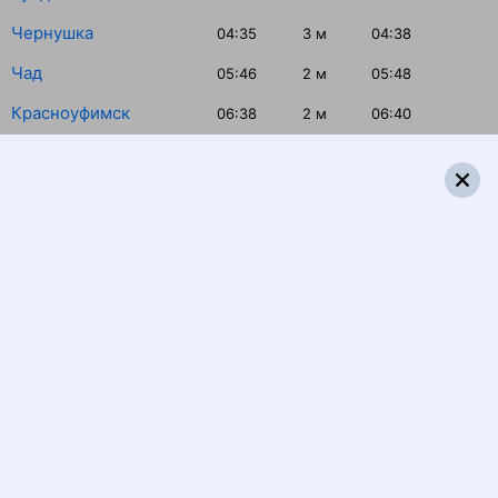
Чернушка
04:35
3
м
04:38
Чад
05:46
2
м
05:48
Красноуфимск
06:38
2
м
06:40
Дружинино
08:39
30
м
09:09
Екатеринбург Пасс.
10:40
Распечатать маршрут
Отзывы пассажиров о поезде №
225Ж
Вагон 20 , чистый, но поддувало с окон, поэтому когда
спали , продуло шею, в одном туалете во время поездки
не было воды, люди ходили в другой туалет, в котором
вода появилась на полу. Не понятно откуда тепло.
Пастель чистая, купе в отличном состоянии, розетки в
коридоре, USB на вверхних полках. Проводники