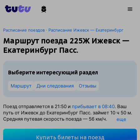
·
Расписание поездов
Расписание Ижевск — Екатеринбург
Маршрут поезда 225Ж Ижевск —
Екатеринбург Пасс.
Выберите интересующий раздел
Маршрут
Дни следования
Отзывы
Поезд отправляется в 21:50 и
прибывает в 08:40
. Ваш
путь от Ижевск до Екатеринбург Пасс. займет 10
ч 50
м.
Средняя путевая скорость поезда — 56 км/ч.
eще
По классификации РЖД это Скорый поезд. Вы проедете
604 км. На этом маршруте будет 10 остановок. Самая
Купить билеты на поезд
продолжительная стоянка поезда на станции Агрыз — 37