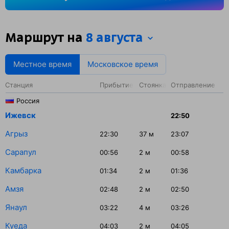
минут.
Маршрут на
8 августа
Местное время
Московское время
Станция
Прибытие
Стоянка
Отправление
Россия
Ижевск
22:50
Агрыз
22:30
37
м
23:07
Сарапул
00:56
2
м
00:58
Камбарка
01:34
2
м
01:36
Амзя
02:48
2
м
02:50
Янаул
03:22
4
м
03:26
Куеда
04:03
2
м
04:05