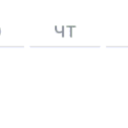
5 причин купить
ж/д
билет
на Туту.ру
Быстрая и удобная
онлайн-покупка
за 4 минуты.
Без обязательной регистрации на сайте.
Интерактивные схемы вагонов помогут выбрать
лучшее место.
Контакт-центр Туту.ру с удовольствием ответит
на ваши вопросы. Ни один звонок или письмо
не останется без ответа. Поддержка 24/7 на Туту.
Каждый второй покупатель становится нашим
постоянным клиентом.
Купить билеты на поезд