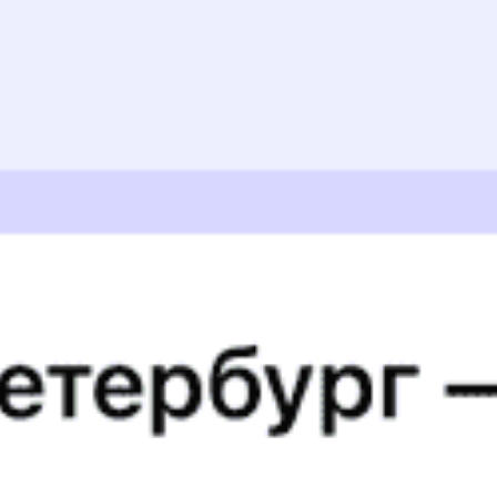
пытались понять причину отсутствия воды, но здесь дело
в системе водоснабжения похоже и это уже дело
спец.персонала по ремонту. Так вагон в хорошем
состоянии, но необходимо посмотреть окна
администрации и систему водоснабжения.
Лилия Ф., дата поездки 31 декабря 2025
Двери замерзли, вода в туалете превратилась в лед,
просто ужас ! Нужно списывать такие вагоны, они свое
отработали !
Екатерина П., дата поездки 2 января 2026
Повезло: вагон был полупустой. Проводница
внимательна, белье уже лежало подготовленное,
разбудили заблаговременно. Так что даже плацкарт
оказался вполне комфортным.
Андрей Я., дата поездки 25 апреля 2023
Всё понравилось. Спасибо персоналу и попутчикам!
вера с., дата поездки 17 февраля 2023