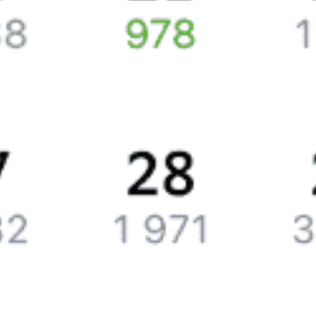
У нас всегда актуальные обновления о расписании поездов
дальнего следования и наличии свободных мест со всеми
обновлениями на 2026 год. Если подходящих билетов
не нашлось, закажите наши уведомления, и, если кто-то
отменит поездку или появятся дополнительные места,
мы пришлем вам СМС или письмо на почту.
Путешественникам
Справочная
Путеводитель по странам
Бонусная программа
Подарочные сертификаты
Билеты РЖД