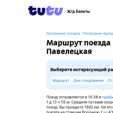
Ж/д билеты
·
Расписание поездов
Расписание Адле
Маршрут поезда 
Павелецкая
Выберите интересующий ра
Маршрут
Дни следования
От
Поезд отправляется в 15:38 и
прибы
1
д 13
ч 55
м. Средняя путевая ско
поезд. Вы проедете 1892 км. На э
поезда на станции Воронеж-1 — 43