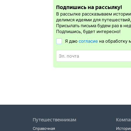
Подпишись на рассылку!
Электронная регистрация
производитс
которая упрощает жизнь пассажиру. Её б
В рассылке рассказываем истории 
бланке.
Электронная регистрация
дост
делимся идеями для путешествий
дорог СНГ. Для посадки в поезд будет 
Присылать письма будем раз в не
билете. А в случае отсутствия электро
Подпишись, будет интересно!
Я даю
согласие
на обработку 
Путешественникам
Компа
Справочная
История