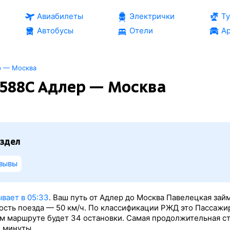
Авиабилеты
Электрички
Т
Автобусы
Отели
Ар
р — Москва
588С Адлер — Москва
здел
зывы
вает в 05:33
. Ваш путь от Адлер до Москва Павелецкая зай
рость поезда — 50 км/ч. По классификации РЖД это Пассажи
том маршруте будет 34 остановки. Самая продолжительная с
 минуты.