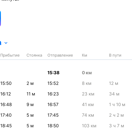
а
Прибытие
Стоянка
Отправление
Км
В пути
15:38
0
км
15:50
2
м
15:52
8
км
12
м
16:12
11
м
16:23
23
км
34
м
16:48
9
м
16:57
41
км
1
ч 10
м
17:40
5
м
17:45
74
км
2
ч 2
м
18:45
5
м
18:50
103
км
3
ч 7
м