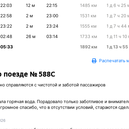
22:03
12
м
22:15
1485
км
1
д 6
ч 25
22:58
2
м
23:00
1531
км
1
д 7
ч 20
23:22
2
м
23:24
1555
км
1
д 7
ч 44
02:48
26
м
03:14
1733
км
1
д 11
ч 10
05:33
1892
км
1
д 13
ч 55
Распечатать 
 поезде № 588С
но справляются с чистотой и заботой пассажиров
ала горячая вода. Порадовало только заботливое и внимате
ромное спасибо, что в отсутствии условий, стараются сдел
026