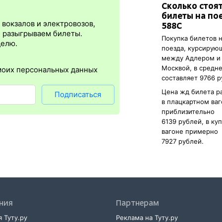
Сколько стоя
я
сразу
после оплаты билета.
Электронная регистрация
— это опц
билеты на по
онус в том, что не требуется ехать на вокзал и покупать ж/д биле
вокзалов и электровозов,
588С
упна почти для всех заказов,
исключение составляют поезда
желе
, разыгрываем билеты.
Покупка билетов 
нужен оригинал удостоверения личности, указанный в электронном
делю.
поезда, курсирую
нной регистрации еще и распечатка посадочного купона.
между Адлером и
Москвой, в средн
моих персональных данных
составляет 9766 р
Цена жд билета р
Подписаться
в плацкартном ва
приблизительно
6139 рублей, в ку
вагоне примерно
7927 рублей.
ния
Партнерам
 Туту.ру
Реклама на Туту.ру