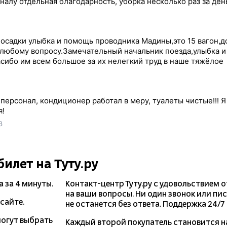
налу отдельная благодарность, уборка несколько раз за ден
посадки улыбка и помощь проводника Мадины,это 15 вагон,д
 любому вопросу.Замечательный начальник поезда,улыбка и
асибо им всем большое за их нелегкий труд в наше тяжёлое
ерсонал, кондиционер работал в меру, туалеты чистые!!! Я
я!
3
билет на Туту.ру
а
за 4 минуты.
Контакт-центр Туту.ру с удовольствием 
на ваши вопросы. Ни один звонок или пи
сайте.
не останется без ответа. Поддержка 24/7 н
могут выбрать
Каждый второй покупатель становится 