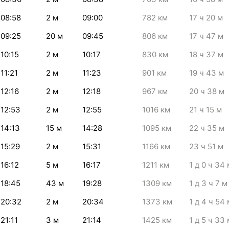
08:58
2
м
09:00
782
км
17
ч 20
м
09:25
20
м
09:45
806
км
17
ч 47
м
10:15
2
м
10:17
830
км
18
ч 37
м
11:21
2
м
11:23
901
км
19
ч 43
м
12:16
2
м
12:18
967
км
20
ч 38
м
12:53
2
м
12:55
1016
км
21
ч 15
м
14:13
15
м
14:28
1095
км
22
ч 35
м
15:29
2
м
15:31
1166
км
23
ч 51
м
16:12
5
м
16:17
1211
км
1
д 0
ч 34
18:45
43
м
19:28
1309
км
1
д 3
ч 7
м
20:32
2
м
20:34
1373
км
1
д 4
ч 54
21:11
3
м
21:14
1425
км
1
д 5
ч 33