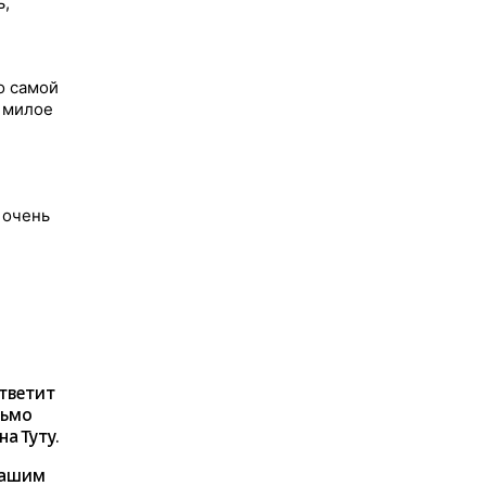
ь,
о самой
 милое
 очень
ответит
сьмо
а Туту.
нашим