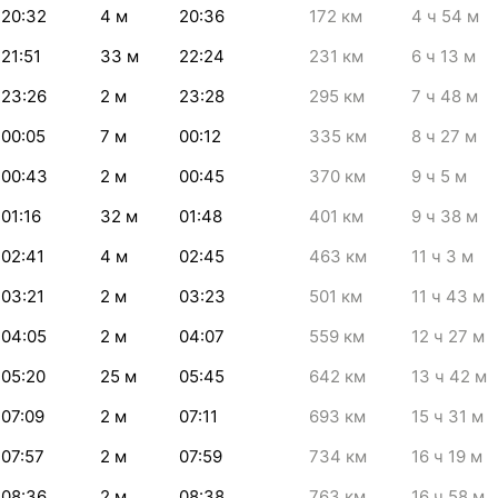
20:32
4
м
20:36
172
км
4
ч 54
м
21:51
33
м
22:24
231
км
6
ч 13
м
23:26
2
м
23:28
295
км
7
ч 48
м
00:05
7
м
00:12
335
км
8
ч 27
м
00:43
2
м
00:45
370
км
9
ч 5
м
01:16
32
м
01:48
401
км
9
ч 38
м
02:41
4
м
02:45
463
км
11
ч 3
м
03:21
2
м
03:23
501
км
11
ч 43
м
04:05
2
м
04:07
559
км
12
ч 27
м
05:20
25
м
05:45
642
км
13
ч 42
м
07:09
2
м
07:11
693
км
15
ч 31
м
07:57
2
м
07:59
734
км
16
ч 19
м
08:36
2
м
08:38
763
км
16
ч 58
м