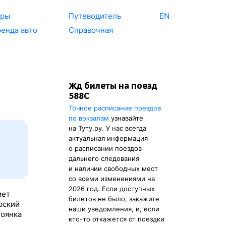
уры
Путеводитель
EN
енда авто
Справочная
Жд билеты на поезд
588С
Точное расписание поездов
по вокзалам
узнавайте
на Туту.ру. У нас всегда
актуальная информация
о расписании поездов
дальнего следования
и наличии свободных мест
со всеми изменениями на
2026 год. Если доступных
мет
билетов не было, закажите
рский
наши уведомления, и, если
тоянка
кто-то откажется от поездки