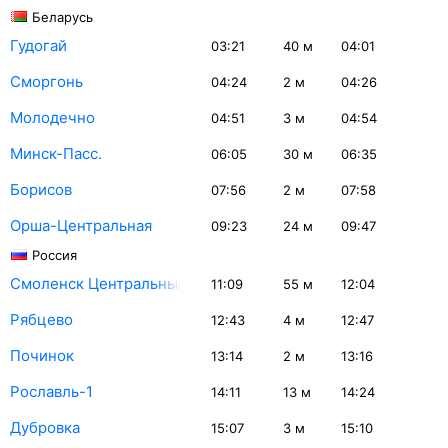
Беларусь
Гудогай
03:21
40
м
04:01
Сморгонь
04:24
2
м
04:26
Молодечно
04:51
3
м
04:54
Минск-Пасс.
06:05
30
м
06:35
Борисов
07:56
2
м
07:58
Орша-Центральная
09:23
24
м
09:47
Россия
Смоленск Центральный
11:09
55
м
12:04
Рябцево
12:43
4
м
12:47
Починок
13:14
2
м
13:16
Рославль-1
14:11
13
м
14:24
Дубровка
15:07
3
м
15:10