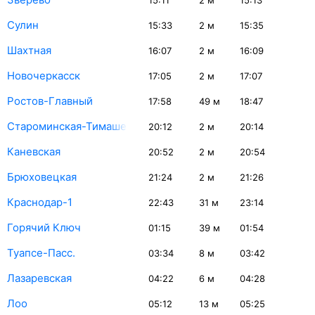
15:11
2
м
15:13
Сулин
15:33
2
м
15:35
Шахтная
16:07
2
м
16:09
Новочеркасск
17:05
2
м
17:07
Ростов-Главный
17:58
49
м
18:47
Староминская-Тимашевская
20:12
2
м
20:14
Каневская
20:52
2
м
20:54
Брюховецкая
21:24
2
м
21:26
Краснодар-1
22:43
31
м
23:14
Горячий Ключ
01:15
39
м
01:54
Туапсе-Пасс.
03:34
8
м
03:42
Лазаревская
04:22
6
м
04:28
Лоо
05:12
13
м
05:25