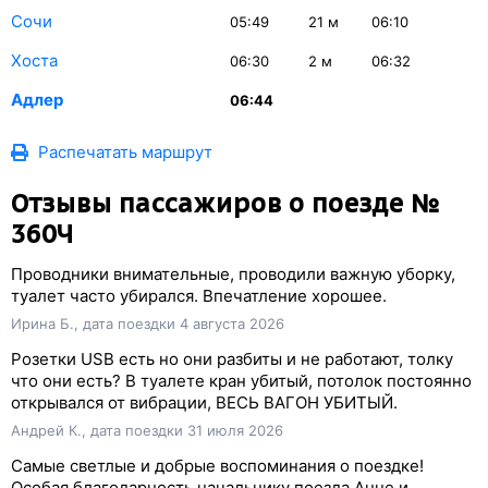
Сочи
05:49
21
м
06:10
Хоста
06:30
2
м
06:32
Адлер
06:44
Распечатать маршрут
Отзывы пассажиров о поезде №
360Ч
Проводники внимательные, проводили важную уборку,
туалет часто убирался. Впечатление хорошее.
Ирина Б., дата поездки 4 августа 2026
Розетки USB есть но они разбиты и не работают, толку
что они есть? В туалете кран убитый, потолок постоянно
открывался от вибрации, ВЕСЬ ВАГОН УБИТЫЙ.
Андрей К., дата поездки 31 июля 2026
Самые светлые и добрые воспоминания о поездке!
Особая благодарность начальнику поезда Анне и