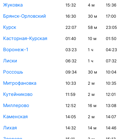
Жуковка
15:32
4
м
15:36
Брянск-Орловский
16:30
30
м
17:00
Курск
22:07
58
м
23:05
Касторная-Курская
01:40
10
м
01:50
Воронеж-1
03:23
1
ч
04:23
Лиски
06:32
1
ч
07:32
Россошь
09:34
30
м
10:04
Митрофановка
10:33
2
м
10:35
Кутейниково
11:59
2
м
12:01
Миллерово
12:52
16
м
13:08
Каменская
14:05
2
м
14:07
Лихая
14:32
14
м
14:46
Зверево