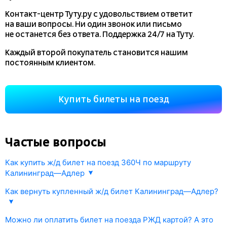
Контакт-центр Туту.ру с удовольствием ответит
на ваши вопросы. Ни один звонок или письмо
не останется без ответа. Поддержка 24/7 на Туту.
Каждый второй покупатель становится нашим
постоянным клиентом.
Купить билеты на поезд
Частые вопросы
Как купить ж/д билет на поезд 360Ч по маршруту
Калининград—Адлер
1. Укажите маршрут поезда Калининград—Адлер и дату
Как вернуть купленный ж/д билет Калининград—Адлер?
отправления. В ответ мы откроем информацию РЖД о наличии
жд билетов и их стоимости.
Каждый приобретенный на
tutu.ru
билет на поезд можно
Можно ли оплатить билет на поезда РЖД картой? А это
2. Найдите поезд 360Ч , либо другой интересующий вас поезд,
отменить
онлайн
в соответствии с правилами РЖД.