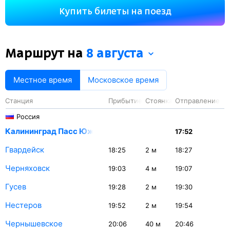
Вы проедете 2871 км. На этом маршруте будет 43
Купить билеты на поезд
остановки. Самая продолжительная стоянка поезда
на станции Воронеж-1 — 60 минут.
Маршрут на
8 августа
Местное время
Московское время
Станция
Прибытие
Стоянка
Отправление
Россия
Калининград Пасс Южный
17:52
Гвардейск
18:25
2
м
18:27
Черняховск
19:03
4
м
19:07
Гусев
19:28
2
м
19:30
Нестеров
19:52
2
м
19:54
Чернышевское
20:06
40
м
20:46