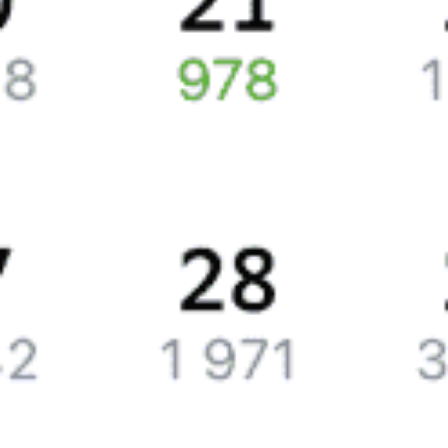
Жд билеты из Южно-Сахалинска в Ноглики
Точное расписание поездов по вокзалам
узнавайте на Туту.ру.
У нас всегда актуальная информация о расписании поездов
дальнего следования и наличии свободных мест со всеми
обновлениями на 2026 год. Если подходящих билетов
не нашлось, закажите наши уведомления, и, если кто-то
отменит поездку или появятся дополнительные билеты,
мы пришлем вам СМС или письмо на почту.
Путешественникам
Справочная
Путеводитель по странам
Бонусная программа
Подарочные сертификаты
Билеты РЖД