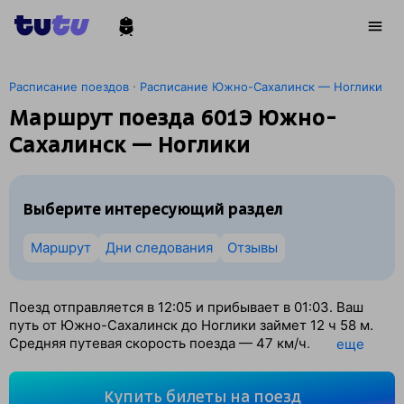
·
Расписание поездов
Расписание Южно-Сахалинск — Ноглики
Маршрут поезда 601Э Южно-
Сахалинск — Ноглики
Выберите интересующий раздел
Маршрут
Дни следования
Отзывы
Поезд отправляется в 12:05 и прибывает в 01:03. Ваш
путь от Южно-Сахалинск до Ноглики займет 12
ч 58
м.
Средняя путевая скорость поезда — 47 км/ч.
eще
По классификации РЖД это Пассажирский поезд.
Вы проедете 613 км. На этом маршруте будет 21
Купить билеты на поезд
остановка. Самая продолжительная стоянка поезда