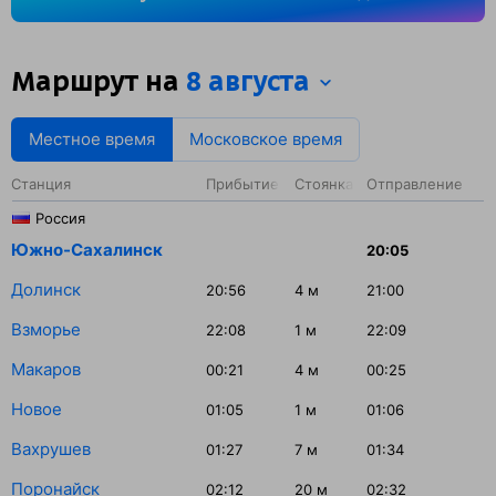
на станции Поронайск — 20 минут.
Маршрут на
8 августа
Местное время
Московское время
Станция
Прибытие
Стоянка
Отправление
Россия
Южно-Сахалинск
20:05
Долинск
20:56
4
м
21:00
Взморье
22:08
1
м
22:09
Макаров
00:21
4
м
00:25
Новое
01:05
1
м
01:06
Вахрушев
01:27
7
м
01:34
Поронайск
02:12
20
м
02:32