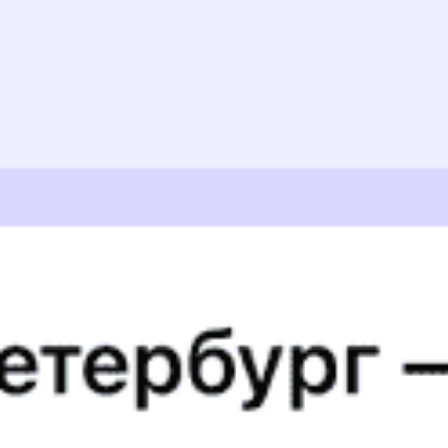
Альба
07:55
1
м
07:56
Арги-Паги
08:04
1
м
08:05
Ныш
08:22
2
м
08:24
Ноглики
09:03
Распечатать маршрут
Отзывы пассажиров о поезде №
601Э
Ночью в вагоне было очень жарко.
Юлия Ч., дата поездки 18 марта 2024
Обычный поезд. Проводники относятся хорошо,
предлагают чай, кофе. Покупайте билеты заранее бывает
что их нехвтает
Владислав Г., дата поездки 10 августа 2023