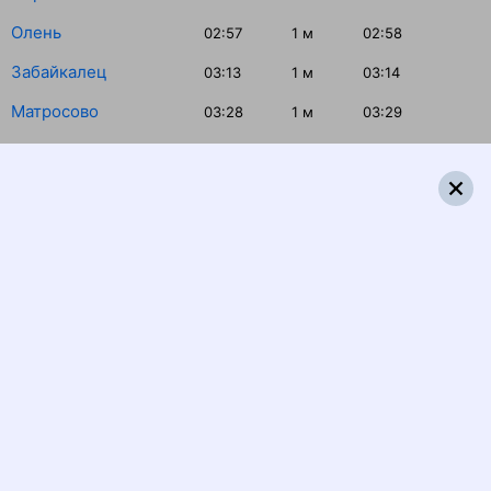
Олень
02:57
1
м
02:58
Забайкалец
03:13
1
м
03:14
Матросово
03:28
1
м
03:29
Буюклы
03:40
1
м
03:41
Смирных
04:02
15
м
04:17
Победино
04:30
1
м
04:31
Южная Хандаса
04:48
1
м
04:49
Онор
05:13
1
м
05:14
Палево
06:07
1
м
06:08
Тымовск
06:32
15
м
06:47
Слава
07:13
1
м
07:14
Адо-Тымово
07:28
1
м
07:29