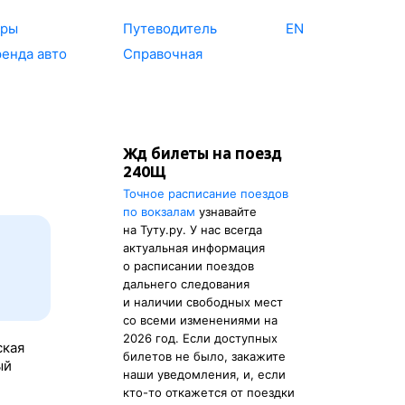
уры
Путеводитель
EN
енда авто
Справочная
Жд билеты на поезд
240Щ
Точное расписание поездов
по вокзалам
узнавайте
на Туту.ру. У нас всегда
актуальная информация
о расписании поездов
дальнего следования
и наличии свободных мест
со всеми изменениями на
2026 год. Если доступных
ская
билетов не было, закажите
ый
наши уведомления, и, если
кто-то откажется от поездки