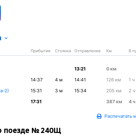
а
Прибытие
Стоянка
Отправление
Км
В п
13:21
0
км
14:37
4
м
14:41
126
км
1
ч
а-2)
15:31
3
м
15:34
205
км
2
ч
17:31
387
км
4
ч
Распечатать 
о поезде № 240Щ