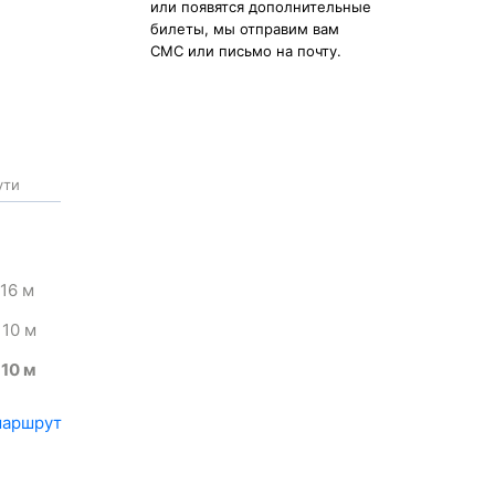
или появятся дополнительные
билеты, мы отправим вам
СМС или письмо на почту.
ути
 16
м
 10
м
 10
м
маршрут