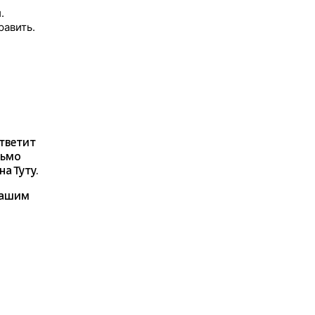
.
равить.
ответит
сьмо
а Туту.
нашим