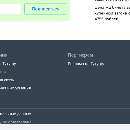
Цена жд билета в
Подписаться
купейном вагоне 
4755 рублей.
ния
Партнерам
 Туту.ру
Реклама на Туту.ру
ии
я связь
тная информация
ональных данных
.ру обязательна.