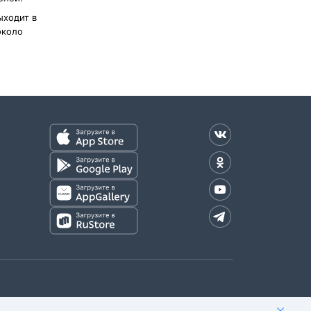
ыходит в
около