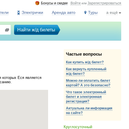
Бонусы и скидки
Войти
Зарегистрироваться
или
тели
Электрички
Аренда авто
Туры
а ещё
Найти ж/д билеты
Частые вопросы
Как купить ж/д билет?
Как вернуть купленный
ж/д
билет?
я которых Еся является
Можно ли оплатить билет
исанию.
картой? А это безопасно?
Что такое электронный
билет и электронная
регистрация?
Актуальна ли информация
на сайте?
Круглосуточный