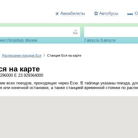
Авиабилеты
Автобусы
О
анкт-Петербург
,
Москва
7 августа
,
8 августа
Расписание поездов Еся
Станция Еся на карте
я на карте
296000 E 23.929364000
ие всех поездов, проходящих через Есю. В таблице указаны поезда, дл
я или конечной остановки, а также станцией временной стоянки по расп