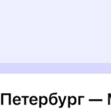
3044 ₽
Фишнёво — Подпорожье
от
Купить
3348 ₽
Фишнёво — Кондопога
от
Купить
6308 ₽
Фишнёво — Полярные Зори
от
Купить
А еще здесь можно найти
Туры из Фишнёво
Отели
5 причин купить
ж/д
билет
на Туту.ру
Быстрая и удобная
онлайн-покупка
за 4 минуты.
Без обязательной регистрации на сайте.
Интерактивные схемы вагонов помогут выбрать