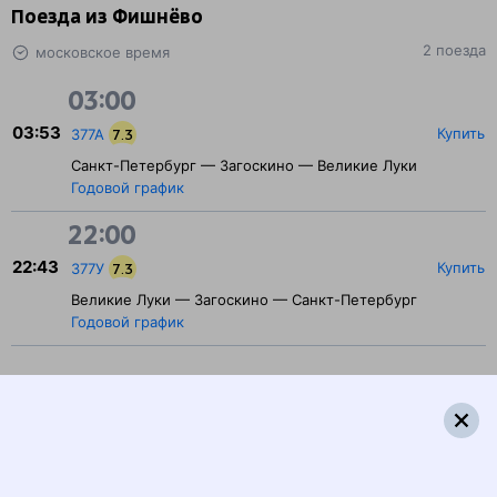
Поезда из Фишнёво
2 поезда
московское время
03:00
03:53
Купить
377А
7.3
Санкт-Петербург — Загоскино — Великие Луки
Годовой график
22:00
22:43
Купить
377У
7.3
Великие Луки — Загоскино — Санкт-Петербург
Годовой график
Популярные направления
1086 ₽
Фишнёво — Пушкин
от
Купить
3348 ₽
Фишнёво — Петрозаводск
от
Купить