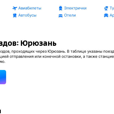
Авиабилеты
Электрички
Т
Автобусы
Отели
Ар
здов: Юрюзань
здов, проходящих через Юрюзань. В таблице указаны поезд
цией отправления или конечной остановки, а также станци
ию.
д
и