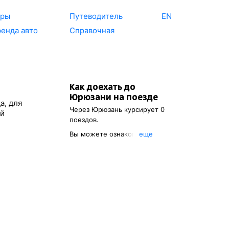
уры
Путеводитель
EN
енда авто
Справочная
Как доехать до
Юрюзани
на поезде
а, для
Через
Юрюзань
курсирует 0
ей
поездов.
Вы можете ознакомиться с
eще
расписанием поездов, с
помощью которых можно
добраться до
Юрюзани
. Также
есть возможность выбрать
наиболее подходящий
маршрут.
Указав место отправления, вы
сможете узнать стоимость