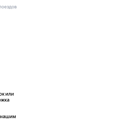
билета до
Юрюзани
,
поездов
расстояние и время в пути.
У вас есть возможность
заказать или
купить билет на
поезд в
Юрюзань
на сайте
прямо сейчас.
Также можно
воспользоваться услугой
заказа электронного ж/д
билета.
ок или
ржка
я нашим