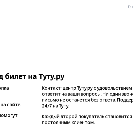
0 
д
билет на Туту.ру
упка
Контакт-центр Туту.ру с удовольствием
ответит на ваши вопросы. Ни один звон
письмо не останется без ответа. Подде
на сайте.
24/7 на Туту.
помогут
Каждый второй покупатель становитс
постоянным клиентом.