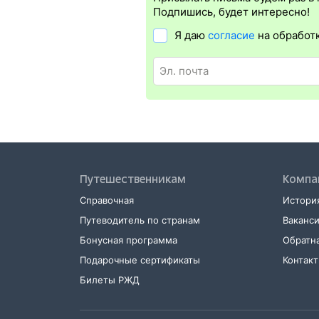
в поезд понадобится оригинал удос
Подпишись, будет интересно!
проводники распечатку не требуют, 
Я даю
согласие
на обработ
Распечатать электронный билет
мож
в терминале саморегистрации. Для э
и оригинал удостоверения личности
Путешественникам
Компа
Справочная
История
Путеводитель по странам
Ваканс
Бонусная программа
Обратна
Подарочные сертификаты
Контак
Билеты РЖД