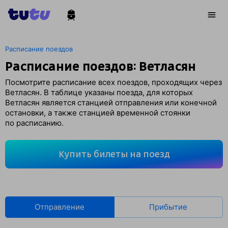
Расписание поездов
Расписание поездов: Ветласян
Посмотрите расписание всех поездов, проходящих через
Ветласян. В таблице указаны поезда, для которых
Ветласян является станцией отправления или конечной
остановки, а также станцией временной стоянки
по расписанию.
Купить билеты на поезд
Отправление
Прибытие