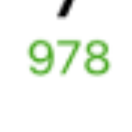
Выбрать дату
041С + 224Ж
5 419 ₽
поездки
от
042*С
515Г
19:52
18:02
1 пересадка
Верхний Баскунчак
Славянск-на-Кубани
,
3 ч 15 м
Протока
23 ч 10 м в пути
Выбрать дату
041С + 515Г
4 483 ₽
поездки
от
294*Й
519У
21:21
01:35
1 пересадка
Верхний Баскунчак
Славянск-на-Кубани
,
7 ч 39 м
Протока
1 д 5 ч 14 м в пути
Выбрать дату
293Й + 519У