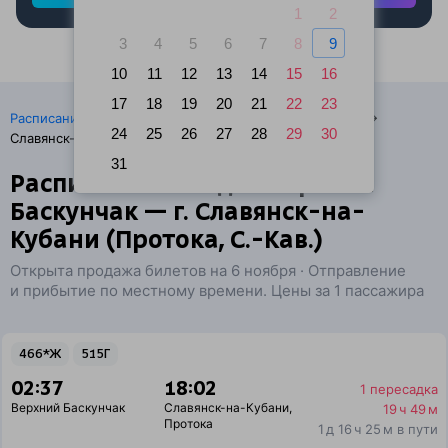
1
2
3
4
5
6
7
8
9
10
11
12
13
14
15
16
17
18
19
20
21
22
23
·
Расписание поездов
Ж/д билеты Верхний Баскунчак →
24
25
26
27
28
29
30
Славянск-на-Кубани
31
Расписание поездов Верхний
Баскунчак — г. Славянск-на-
Кубани (Протока, С.-Кав.)
Открыта продажа билетов на 6 ноября · Отправление
и прибытие по местному времени. Цены за 1 пассажира
466*Ж
515Г
02:37
18:02
1 пересадка
Верхний Баскунчак
Славянск-на-Кубани
,
19 ч 49 м
Протока
1 д 16 ч 25 м в пути