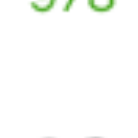
А ещё здесь можно найти
Обратные билеты из Верхнего Баскунчака в Славянск-на-
Кубани
Авиабилеты
Верхний Баскунчак
→
Славянск-на-Кубани
Отели Славянска-на-Кубани
Билеты на поезд
Славянск-на-Кубани
Вокзал Верхний Баскунчак
Отели в Славянске-на-
Кубани
Поддержка 24/7 на Туту
6 причин купить ж/д билеты именно здесь
Онлайн-покупка за 4 минуты
Онлайн-возврат билетов без очереди в кассу