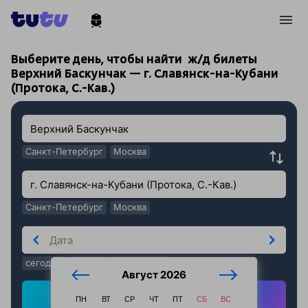
!
!
Выберите день, чтобы найти
ж/д билеты
Верхний Баскунчак — г. Славянск-на-Кубани
(Протока, С.-Кав.)
Санкт-Петербург
Москва
Санкт-Петербург
Москва
сегодня
завтра
послезавтра
Август 2026
Найти ж/д билеты
ПН
ВТ
СР
ЧТ
ПТ
СБ
ВС