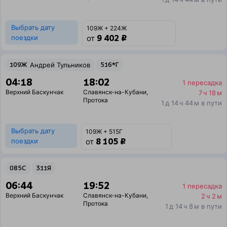
Выбрать дату
109Ж + 224Ж
9 402 ₽
поездки
от
109Ж
Андрей Тульников
516*Г
04:18
18:02
1 пересадка
Верхний Баскунчак
Славянск-на-Кубани
,
7 ч 18 м
Протока
1 д 14 ч 44 м в пути
Выбрать дату
109Ж + 515Г
8 105 ₽
поездки
от
085С
311Я
06:44
19:52
1 пересадка
Верхний Баскунчак
Славянск-на-Кубани
,
2 ч 2 м
Протока
1 д 14 ч 8 м в пути