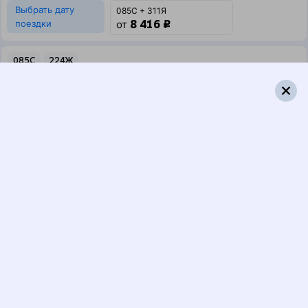
Выбрать дату
085С + 311Я
8 416 ₽
поездки
от
085С
224Ж
06:44
18:02
1 пересадка
Верхний Баскунчак
Славянск-на-Кубани
,
4 ч 43 м
Протока
1 д 12 ч 18 м в пути
Выбрать дату
085С + 224Ж
8 173 ₽
поездки
от
085С
516*Г
06:44
18:02
1 пересадка
Верхний Баскунчак
Славянск-на-Кубани
,
4 ч 43 м
Протока
1 д 12 ч 18 м в пути
Выбрать дату
085С + 515Г
6 876 ₽
поездки
от