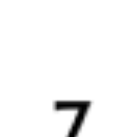
Протока
1 д 6 ч 43 м в пути
Выбрать дату
041С + 519У
5 129 ₽
поездки
от
042*С
419У
19:52
01:35
1 пересадка
Верхний Баскунчак
Славянск-на-Кубани
,
9 ч 37 м
Протока
1 д 6 ч 43 м в пути
Выбрать дату
041С + 419У
1 293 ₽
поездки
от
042*С
223*Ж
19:52
18:02
1 пересадка
Верхний Баскунчак
Славянск-на-Кубани
,
3 ч 15 м
Протока
23 ч 10 м в пути