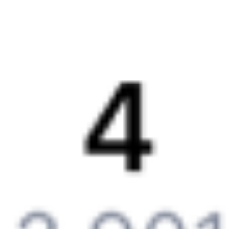
Подарочные сертификаты
Компания
История Туту.ру
Вакансии
Обратная связь
Контактная информация
Партнерам
Реклама на Туту.ру
Партнерская программа
Загрузите в
App Store