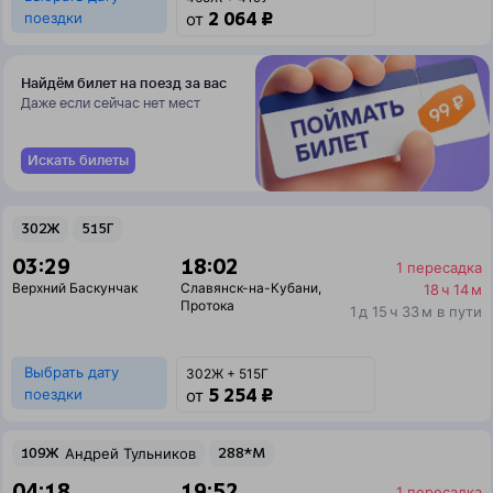
2 064 ₽
поездки
от
Найдём билет на поезд за вас
Даже если сейчас нет мест
Искать билеты
302Ж
515Г
03:29
18:02
1 пересадка
Верхний Баскунчак
Славянск-на-Кубани
,
18 ч 14 м
Протока
1 д 15 ч 33 м в пути
Выбрать дату
302Ж + 515Г
5 254 ₽
поездки
от
109Ж
Андрей Тульников
288*М
04:18
19:52
1 пересадка