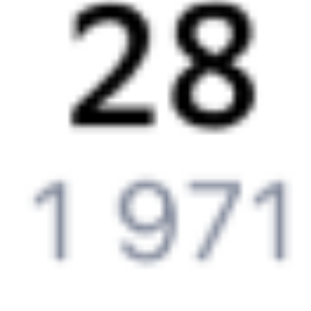
Выбор любимых мест на схемах вагонов
Подробные ответы на вопросы о поездке или покупке
СМС-сопровождение до посадки в поезд
Оформление без регистрации на сайте
Частые вопросы
Что нужно, чтобы сесть в поезд?
Как поменять билет на другую дату или на другой поезд?
Как вернуть билет?
Что делать, если ошибся при вводе данных пассажира?
Как перевезти животное в поезде?
Как получить отчетные документы для бухгалтерии?
Что делать, если оплата не проходит?