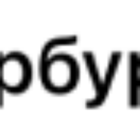
1 д 13 ч 33 м в пути
Выбрать дату
005Ж + 156М
15 100 ₽
поездки
от
005Ж
Лотос
244*Н
14:19
01:35
1 пересадка
Верхний Баскунчак
Славянск-на-Кубани
,
3 ч 23 м
Протока
1 д 12 ч 16 м в пути
Выбрать дату
005Ж + 243Н
9 402 ₽
поездки
от
005Ж
Лотос
504*Й
14:19
01:35
1 пересадка
Верхний Баскунчак
Славянск-на-Кубани
,
3 ч 23 м
Протока
1 д 12 ч 16 м в пути