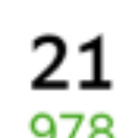
22:00
01:35
1 пересадка
Верхний Баскунчак
Славянск-на-Кубани
,
6 ч 50 м
Протока
1 д 4 ч 35 м в пути
Выбрать дату
319Щ + 419У
1 835 ₽
поездки
от
Найдём билет на поезд за вас
Даже если сейчас нет мест
Искать билеты
Узнайте расписание движения пассажирских поездов РЖД
из Верхнего Баскунчака в Славянск-на-Кубани. Будьте
внимательны, расписание может измениться. На этой странице
вы видите актуальное расписание движения поездов
в 2026 году.
Подробнее о покупке билетов РЖД