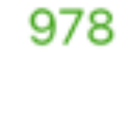
294*Й
223*Ж
21:21
18:02
1 пересадка
Верхний Баскунчак
Славянск-на-Кубани
,
1 ч 17 м
Протока
21 ч 41 м в пути
Выбрать дату
293Й + 224Ж
6 324 ₽
поездки
от
320*Щ
243Н
22:00
01:35
1 пересадка
Верхний Баскунчак
Славянск-на-Кубани
,
6 ч 50 м
Протока
1 д 4 ч 35 м в пути
Выбрать дату
319Щ + 243Н
5 961 ₽
поездки
от
320*Щ
419У