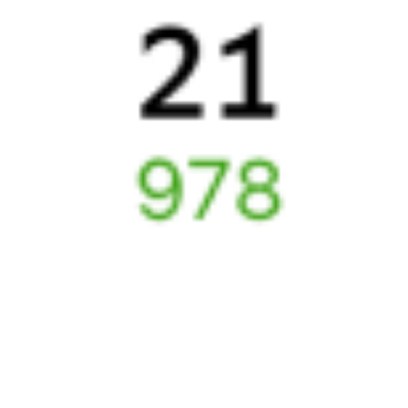
Частые вопросы
Что нужно, чтобы сесть в поезд?
Как поменять билет на другую дату или на другой поезд?
Как вернуть билет?
Что делать, если ошибся при вводе данных пассажира?
Как перевезти животное в поезде?
Как получить отчетные документы для бухгалтерии?
Что делать, если оплата не проходит?
Билеты РЖД
Вы можете заказать электронный жд билет и
железнодорожный билет на бланке РЖД.
Если вас интересует цена билета на поезд от
Новоуральска
до
Ильино
, то укажите дату поездки. При этом вы увидите
стоимость билетов во всех доступных вагонах (плацкарт, купе
и др.) и сможете купить жд билеты
Новоуральск
–
Ильино
онлайн.