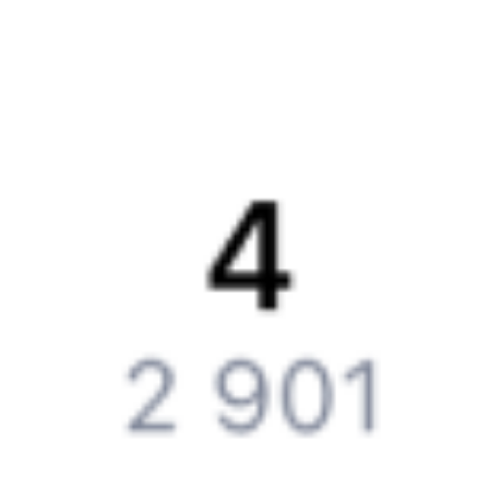
Партнерам
Реклама на Туту.ру
Партнерская программа
Загрузите в
App Store
Загрузите в
Google Play
Загрузите в
AppGallery
Загрузите в
RuStore
Политика обработки персональных данных
Правовая