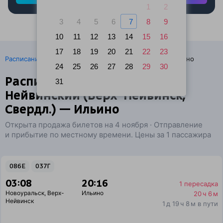
1
2
3
4
5
6
7
8
9
10
11
12
13
14
15
16
17
18
19
20
21
22
23
·
Расписание поездов
Ж/д билеты Новоуральск → Ильино
24
25
26
27
28
29
30
Расписание поездов Верх-
31
Нейвинский (Верх-Нейвинск,
Свердл.) — Ильино
Открыта продажа билетов на 4 ноября · Отправление
и прибытие по местному времени. Цены за 1 пассажира
086Е
037Г
03:08
20:16
1 пересадка
Новоуральск
,
Верх-
Ильино
20 ч 6 м
Нейвинск
1 д 19 ч 8 м в пути