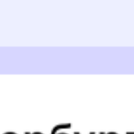
Выбрать дату
086Е + 109М
5 447 ₽
поездки
от
011Е
Ямал
092И
03:41
22:14
1 пересадка
Новоуральск
,
Верх-
Ильино
15 ч 34 м
Нейвинск
1 д 20 ч 33 м в пути
Выбрать дату
011Е + 092И
17 577 ₽
поездки
от
011Е
Ямал
037Г
03:41
20:16
1 пересадка
Новоуральск
,
Верх-
Ильино
15 ч 52 м
Нейвинск
1 д 18 ч 35 м в пути
Выбрать дату
011Е + 037Г