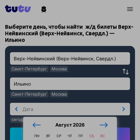
!
!
Выберите день, чтобы найти
ж/д билеты Верх-
Нейвинский (Верх-Нейвинск, Свердл.) —
Ильино
Санкт-Петербург
Москва
Санкт-Петербург
Москва
сегодня
завтра
послезавтра
Август 2026
Найти ж/д билеты
ПН
ВТ
СР
ЧТ
ПТ
СБ
ВС