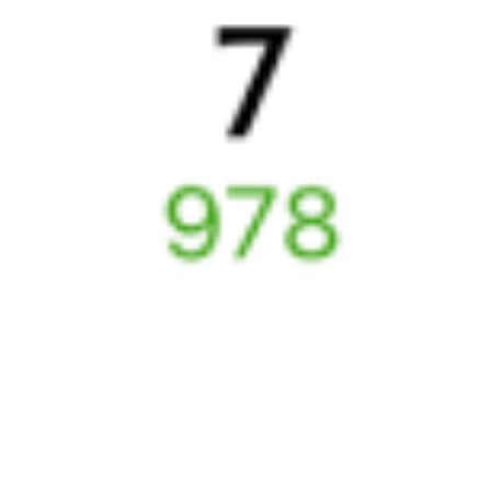
Новоуральск
,
Верх-
Ильино
1 д 4 ч 44 м
Нейвинск
2 д 3 ч 43 м в пути
Выбрать дату
012Я + 109М
11 878 ₽
поездки
от
Найдём билет на поезд за вас
Даже если сейчас нет мест
Искать билеты
Узнайте расписание движения пассажирских поездов РЖД
из Новоуральска в Ильино. Будьте внимательны, расписание
может измениться. На этой странице вы видите актуальное
расписание движения поездов в 2026 году.
Подробнее
о покупке билетов РЖД