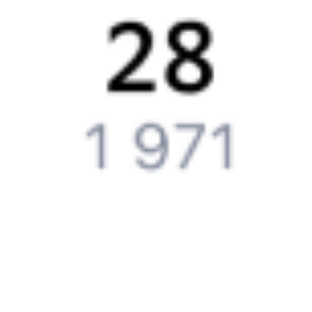
Инструкция по приобретению билетов
Способы оплаты
Правила работы сервиса
Путешественникам
Справочная
Путеводитель по странам
Бонусная программа
Подарочные сертификаты
Компания
История Туту.ру
Вакансии
Обратная связь
Контактная информация