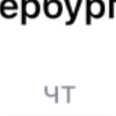
10 005 ₽
поездки
от
011Е
Ямал
059Г
Волга
03:41
19:15
1 пересадка
Новоуральск
,
Верх-
Ильино
14 ч 53 м
Нейвинск
1 д 17 ч 34 м в пути
Выбрать дату
011Е + 059Г
10 005 ₽
поездки
от
011Е
Ямал
347Й
03:41
15:52
1 пересадка
Новоуральск
,
Верх-
Ильино
11 ч 34 м
Нейвинск
1 д 14 ч 11 м в пути
Выбрать дату
011Е + 347Й
9 862 ₽
поездки
от