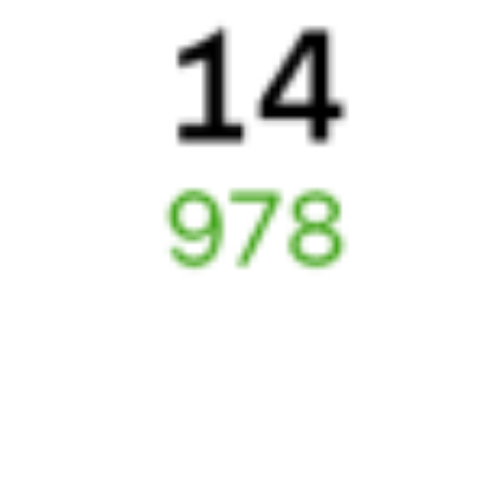
А ещё здесь можно найти
Обратные билеты из Новоуральска в Ильино
Авиабилеты
Новоуральск
→
Ильино
Отели Ильино
ЖД билеты
Ильино
6 причин купить ж/д билеты именно здесь
Онлайн-покупка за 4 минуты
Онлайн-возврат билетов без очереди в кассу
Выбор любимых мест на схемах вагонов
Подробные ответы на вопросы о поездке или покупке
СМС-сопровождение до посадки в поезд
Оформление без регистрации на сайте