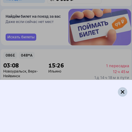
Найдём билет на поезд за вас
Даже если сейчас нет мест
Искать билеты
086Е
048*А
03:08
15:26
1 пересадка
Новоуральск
,
Верх-
Ильино
12 ч 45 м
Нейвинск
1 д 14 ч 18 м в пути
Выбрать дату
086Е + 047А
7 089 ₽
поездки
от
086Е
036Щ
03:08
05:48
1 пересадка
Новоуральск
,
Верх-
Ильино
2 ч 52 м