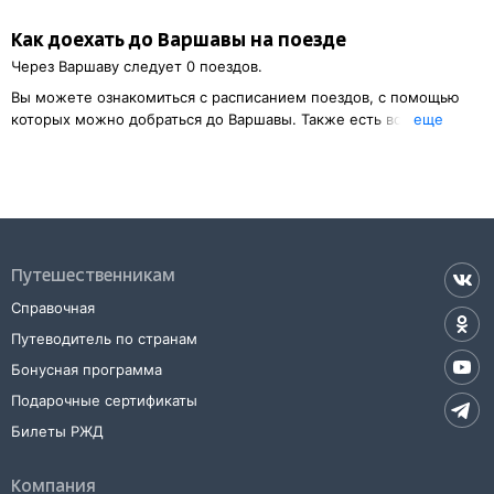
Как доехать до
Варшавы
на поезде
Через
Варшаву
следует 0 поездов.
Вы можете ознакомиться с расписанием поездов, с помощью
которых можно добраться до
Варшавы
. Также есть возможность
eще
выбрать наиболее удобный маршрут.
Обозначив место отправления, вы сможете посмотреть
стоимость билета до
Варшавы
, расстояние и
продолжительность пути.
У вас есть возможность заказать или
купить билет на поезд в
Варшаву
на сайте прямо сейчас.
Путешественникам
Также можно воспользоваться услугой заказа электронного ж/д
Справочная
билета.
Путеводитель по странам
Бонусная программа
Подарочные сертификаты
Билеты РЖД
Компания