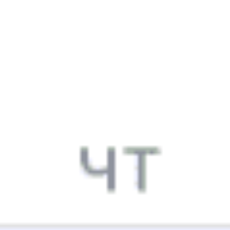
Челябинск — Узловая — Калининград
Годовой график
12:36
Купить
245А
7.6
Санкт-Петербург — Узловая — Ейск
Годовой график
13:00
13:56
Купить
480С
6.7
Сухум — Узловая — Санкт-Петербург
Годовой график
14:00
14:25
Купить
114Э
7.1
Краснодар — Узловая — Москва
Годовой график
14:48
Купить
426Ч
8
Калининград — Узловая — Челябинск