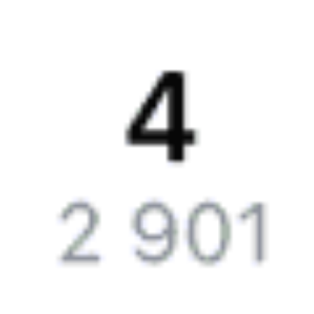
Путеводитель по странам
Бонусная программа
Подарочные сертификаты
Билеты РЖД
Компания
История Туту.ру
Вакансии
Обратная связь
Контактная информация
Партнерам
Реклама на Туту.ру