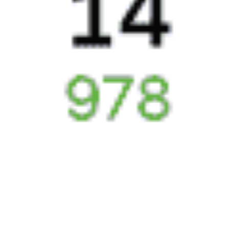
4794 ₽
Узловая — Прохладный
от
Купить
1519 ₽
Узловая — Ожерелье
от
Купить
6028 ₽
Узловая — Кисловодск
от
Купить
4423 ₽
Узловая — Анапа
от
Купить
4648 ₽
Узловая — Сочи
от
Купить
4119 ₽
Узловая — Кропоткин
от
Купить
4640 ₽
Узловая — Адлер
от
Купить
5269 ₽
Узловая — Владикавказ
от
Купить
А еще здесь можно найти
Туры из Узловой
Отели Узловой