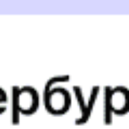
10:00
Купить
089А
7.4
Санкт-Петербург — Узловая — Волгоград
Годовой график
10:03
Купить
232С
7.1
Ейск — Узловая — Москва
Годовой график
11:00
11:11
Купить
135А
7.3
Санкт-Петербург — Узловая — Махачкала
Годовой график
11:11
Купить
251А
7.6
Санкт-Петербург — Узловая — Владикавказ
Годовой график
12:00
12:09
Купить
425У
8.3