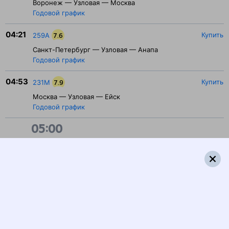
Воронеж — Узловая — Москва
Годовой график
04:21
Купить
259А
7.6
Санкт-Петербург — Узловая — Анапа
Годовой график
04:53
Купить
231М
7.9
Москва — Узловая — Ейск
Годовой график
05:00
05:54
Купить
259Э
8.1
Анапа — Узловая — Санкт-Петербург
Годовой график
05:57
Купить
225А
7.8
Мурманск — Узловая — Адлер
Годовой график