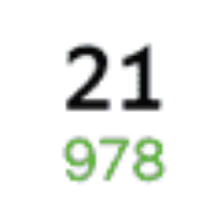
5 причин купить
ж/д
билет
на Туту.ру
Быстрая и удобная
онлайн-покупка
за 4 минуты.
Без обязательной регистрации на сайте.
Интерактивные схемы вагонов помогут выбрать
лучшее место.
Контакт-центр Туту.ру с удовольствием ответит
на ваши вопросы. Ни один звонок или письмо
не останется без ответа. Поддержка 24/7 на Туту.
Каждый второй покупатель становится нашим
постоянным клиентом.
Купить билеты на поезд