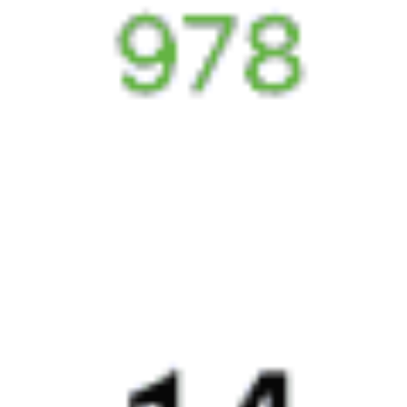
Москва — Узловая — Феодосия
Годовой график
22:15
Купить
433М
7.7
Москва — Узловая — Новороссийск
Годовой график
22:49
Купить
558С
6
Сириус — Узловая — Москва
Годовой график
23:00
23:14
Купить
293С
7.6
Анапа — Узловая — Мурманск
Годовой график
Популярные направления
2811 ₽
Узловая — Санкт-Петербург
от
Купить