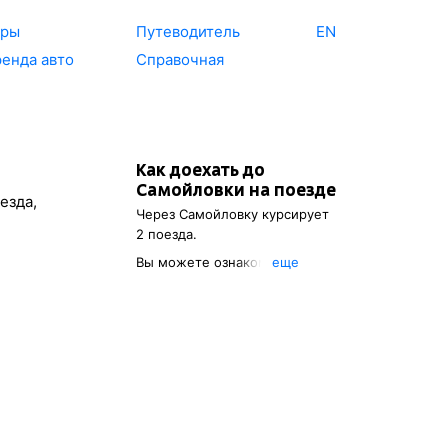
уры
Путеводитель
EN
енда авто
Справочная
Как доехать до
Самойловки
на поезде
езда,
Через
Самойловку
курсирует
2 поезда.
Вы можете ознакомиться с
eще
расписанием поездов, с
помощью которых можно
добраться до
Самойловки
.
Также есть возможность
выбрать наиболее
подходящий маршрут.
Обозначив место
отправления, вы сможете