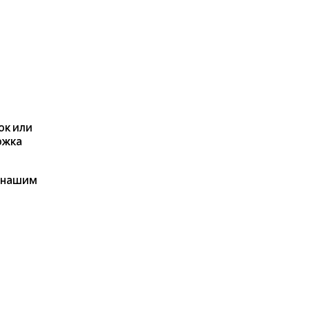
ок или
ржка
я нашим