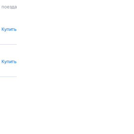
посмотреть цену билета до
 поезда
Самойловки
, расстояние и
время в пути.
У вас есть возможность
заказать или
купить билет на
Купить
поезд в
Самойловку
на сайте
прямо сейчас.
Также можно
воспользоваться услугой
заказа электронного ж/д
Купить
билета.