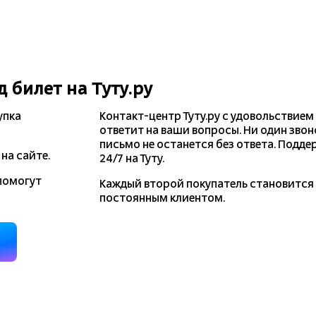
д
билет на Туту.ру
упка
Контакт-центр Туту.ру с удовольствием
ответит на ваши вопросы. Ни один звон
письмо не останется без ответа. Подде
на сайте.
24/7 на Туту.
помогут
Каждый второй покупатель становитс
постоянным клиентом.
д