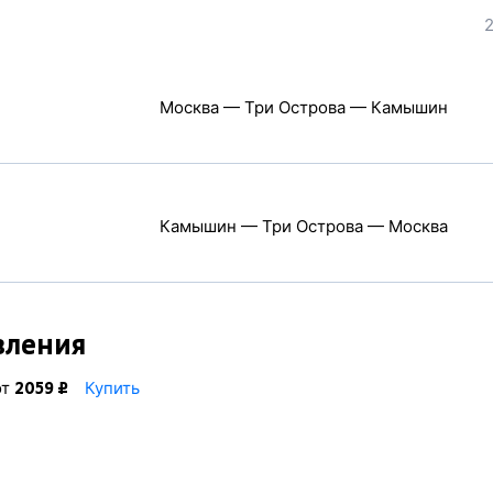
2
Москва — Три Острова — Камышин
Камышин — Три Острова — Москва
вления
от
Купить
2059 ₽