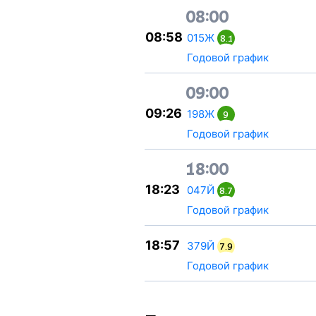
08:00
08:58
015Ж
8.1
Годовой график
09:00
09:26
198Ж
9
Годовой график
18:00
18:23
047Й
8.7
Годовой график
18:57
379Й
7.9
Годовой график