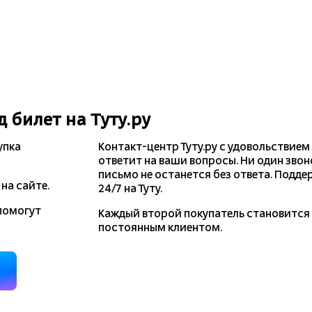
д
билет на Туту.ру
упка
Контакт-центр Туту.ру с удовольствием
ответит на ваши вопросы. Ни один звон
письмо не останется без ответа. Подде
на сайте.
24/7 на Туту.
помогут
Каждый второй покупатель становитс
постоянным клиентом.
д