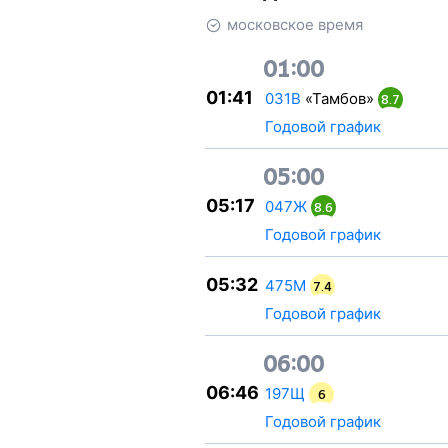
московское время
01:00
01:41
031В
«Тамбов»
8.7
Годовой график
05:00
05:17
047Ж
8.6
Годовой график
05:32
475М
7.4
Годовой график
06:00
06:46
197Щ
6
Годовой график