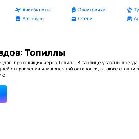
Авиабилеты
Электрички
Т
Автобусы
Отели
Ар
здов: Топиллы
здов, проходящих через Топилл. В таблице указаны поезда,
цией отправления или конечной остановки, а также станцие
ию.
д