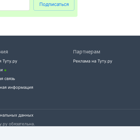
.
Подписаться
ния
Партнерам
 Туту.ру
Реклама на Туту.ру
ии
я связь
тная информация
ональных данных
.ру обязательна.