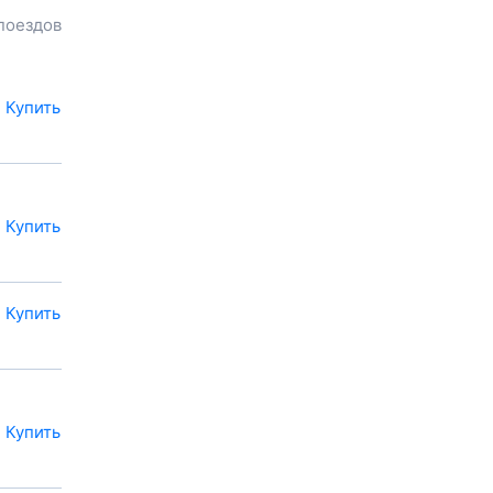
билета до
Топилов
,
поездов
расстояние и
продолжительность пути.
У вас есть возможность
заказать или
купить билет на
Купить
поезд в
Топилы
на сайте
прямо сейчас.
Также можно
воспользоваться услугой
заказа электронного ж/д
Купить
билета.
Купить
Купить