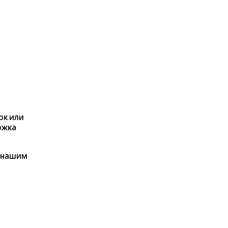
ок или
ржка
я нашим