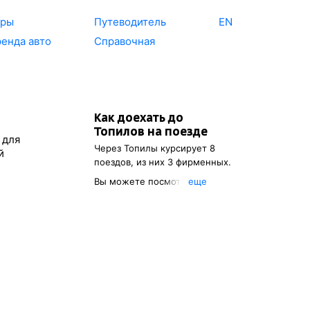
уры
Путеводитель
EN
енда авто
Справочная
Как доехать до
Топилов
на поезде
 для
Через
Топилы
курсирует 8
й
поездов, из них 3 фирменных.
Вы можете посмотреть
eще
расписание поездов, с
помощью которых можно
добраться до
Топилов
. Также
есть возможность выбрать
наиболее подходящий
маршрут.
Указав место отправления, вы
сможете узнать стоимость