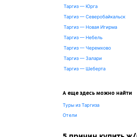
Таргиз — Юрга
Таргиз — Северобайкальск
Таргиз — Новая Игирма
Таргиз — Небель
Таргиз — Черемхово
Таргиз — Залари
Таргиз — Шеберта
А еще здесь можно найти
Туры из Таргиза
Отели
5 причин купить
ж/