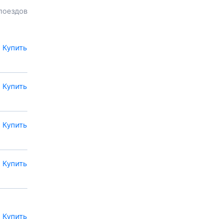
до
Таргиза
, расстояние и
поездов
продолжительность пути.
Наш сервис позволяет
заказать или
купить билет на
поезд в
Таргиза
на сайте
Купить
прямо сейчас.
Также можно
воспользоваться услугой
Купить
заказа электронного ж/д
билета.
Купить
Купить
Купить