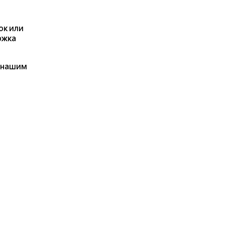
ок или
ржка
я нашим
ерите
будет
ые