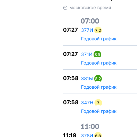
московское время
07:00
07:27
377И
7.2
Годовой график
07:27
371И
8.5
Годовой график
07:58
381Ы
8.2
Годовой график
07:58
347Н
7
Годовой график
11:00
11:19
378И
6.8