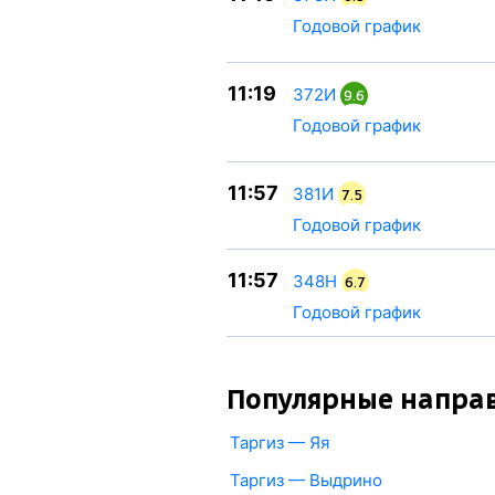
Годовой график
11:19
372И
9.6
Годовой график
11:57
381И
7.5
Годовой график
11:57
348Н
6.7
Годовой график
Популярные напра
Таргиз — Яя
Таргиз — Выдрино