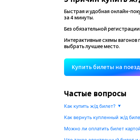
Быстрая и удобная
онлайн-пок
за 4 минуты.
Без обязательной регистрации 
Интерактивные схемы вагонов 
выбрать лучшее место.
Купить билеты на поез
Частые вопросы
Как купить ж/д билет?
Укажите маршрут и дату. В ответ м
Как вернуть купленный ж/д бил
подходящий поезд и места. Оплатит
Любой купленный на
tutu.ru
ж/д бил
моментально передана в РЖД и Ваш
Можно ли оплатить билет картой
Возврат осуществляется прямо в ли
Да, конечно. Оплата происходит чер
Что такое электронный билет и