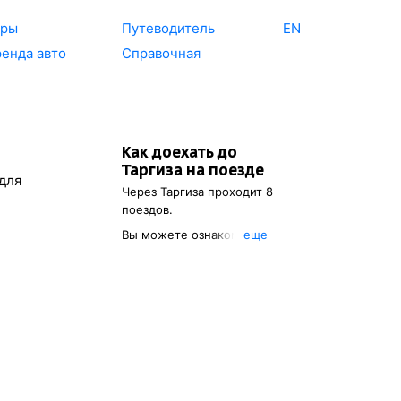
уры
Путеводитель
EN
енда авто
Справочная
Как доехать до
Таргиза
на поезде
 для
Через
Таргиза
проходит 8
поездов.
Вы можете ознакомиться с
eще
расписанием поездов, с
помощью которых можно
добраться до
Таргиза
. Также
есть возможность выбрать
наиболее удобный маршрут.
Обозначив место
отправления, вы сможете
посмотреть стоимость билета