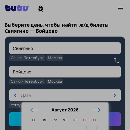
!
!
Выберите день, чтобы найти
ж/д билеты
Свиягино — Бойцово
Санкт-Петербург
Москва
Санкт-Петербург
Москва
сегодня
завтра
послезавтра
Август 2026
Найти ж/д билеты
ПН
ВТ
СР
ЧТ
ПТ
СБ
ВС
1
2