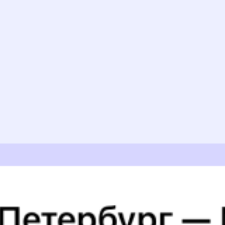
Найдём билет на поезд за вас
Даже если сейчас нет мест
Искать билеты
Узнайте расписание движения пассажирских поездов РЖД
из Свиягино в Бойцово. Будьте внимательны, расписание может
измениться. На этой странице вы видите актуальное расписание
движения поездов в 2026 году.
Подробнее о покупке билетов
РЖД
А ещё здесь можно найти
Обратные билеты из Свиягино в Бойцово
6 причин купить ж/д билеты именно здесь
Онлайн-покупка за 4 минуты