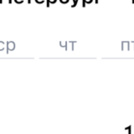
Онлайн-возврат билетов без очереди в кассу
Выбор любимых мест на схемах вагонов
Подробные ответы на вопросы о поездке или покупке
СМС-сопровождение до посадки в поезд
Оформление без регистрации на сайте
Частые вопросы
Что нужно, чтобы сесть в поезд?
Как поменять билет на другую дату или на другой поезд?
Как вернуть билет?
Что делать, если ошибся при вводе данных пассажира?
Как перевезти животное в поезде?
Как получить отчетные документы для бухгалтерии?