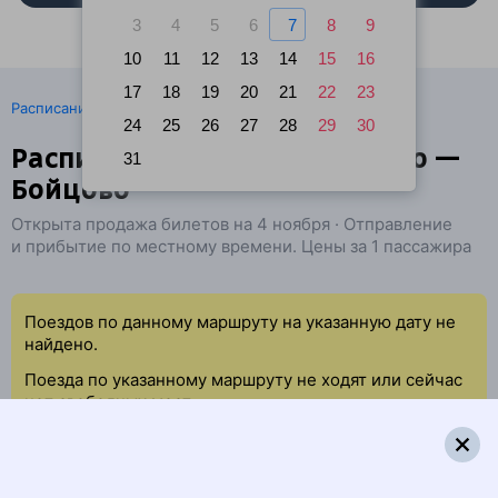
3
4
5
6
7
8
9
10
11
12
13
14
15
16
17
18
19
20
21
22
23
·
Расписание поездов
Ж/д билеты Свиягино → Бойцово
24
25
26
27
28
29
30
Расписание поездов Свиягино —
31
Бойцово
Открыта продажа билетов на 4 ноября · Отправление
и прибытие по местному времени. Цены за 1 пассажира
Поездов по данному маршруту на указанную дату не
найдено.
Поезда по указанному маршруту не ходят или сейчас
нет свободных мест.
Попробуйте повторить данный поиск позже