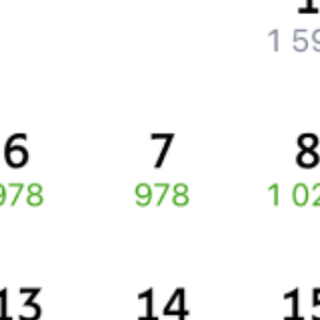
Что делать, если оплата не проходит?
Билеты РЖД
Вы можете заказать электронный жд билет и
железнодорожный билет на бланке РЖД.
Если вас интересует цена билета на поезд от
Свиягино
до
Бойцово
, то укажите дату поездки. При этом вы увидите
стоимость билетов во всех доступных вагонах (плацкарт, купе
и др.) и сможете купить жд билеты
Свиягино
–
Бойцово
онлайн.
Инструкция по приобретению билетов
Способы оплаты
Правила работы сервиса
Про расписание Свиягино — Бойцово
По выбранному направлению курсирует 0 поездов.
Ищете как добраться из
Свиягино
до
Бойцово
или как доехать
на поезде?
Спешите заказать и купить железнодорожный билет по
маршруту
Свиягино
–
Бойцово
через интернет уже сейчас.