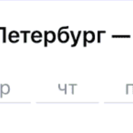
5340 ₽
Сузун — Тюмень
от
Купить
А еще здесь можно найти
Туры из Сузуна
Отели Сузуна
5 причин купить
ж/д
билет
на Туту.ру
Быстрая и удобная
онлайн-покупка
за 4 минуты.
Без обязательной регистрации на сайте.
Интерактивные схемы вагонов помогут выбрать
лучшее место.
Контакт-центр Туту.ру с удовольствием ответит