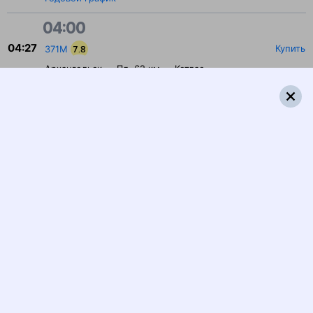
04:00
04:27
Купить
371М
7.8
Архангельск — Пл. 62 км — Котлас
Годовой график
04:27
Купить
571М
5.6
Архангельск — Пл. 62 км — Микунь
Годовой график
20:00
20:20
Купить
571Я
7.3
Микунь — Пл. 62 км — Архангельск
Годовой график
20:20
Купить
371Я
7.8
Котлас — Пл. 62 км — Архангельск
Годовой график