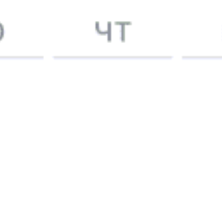
2631 ₽
Солгинский — Волхов
от
Купить
А еще здесь можно найти
Туры из Солгинского
Отели
5 причин купить
ж/д
билет
на Туту.ру
Быстрая и удобная
онлайн-покупка
за 4 минуты.
Без обязательной регистрации на сайте.
Интерактивные схемы вагонов помогут выбрать
лучшее место.
Контакт-центр Туту.ру с удовольствием ответит
на ваши вопросы. Ни один звонок или письмо