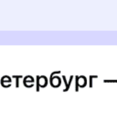
21:00
21:03
Купить
041М
«Скорый»
8.8
Воркута — Пл. 62 км — Москва
Годовой график
Популярные направления
1552 ₽
Солгинский — Архангельск
от
Купить
1842 ₽
Солгинский — Кипелово
от
Купить
3044 ₽
Солгинский — Пикалёво
от
Купить
1017 ₽
Солгинский — Лойга
от
Купить
755 ₽
Солгинский — Вельск
от
Купить
2567 ₽
Солгинский — Данилов
от
Купить
2238 ₽
Солгинский — Грязовец
от
Купить
908 ₽
Солгинский — Няндома
от
Купить