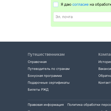
Я даю
согласие
на обработ
Распечатать электронный билет
мож
в терминале саморегистрации. Для э
и оригинал удостоверения личности
Путешественникам
Компа
Справочная
История
Путеводитель по странам
Ваканс
Бонусная программа
Обратна
Подарочные сертификаты
Контак
Билеты РЖД
Правовая информация
Политика обработки перс