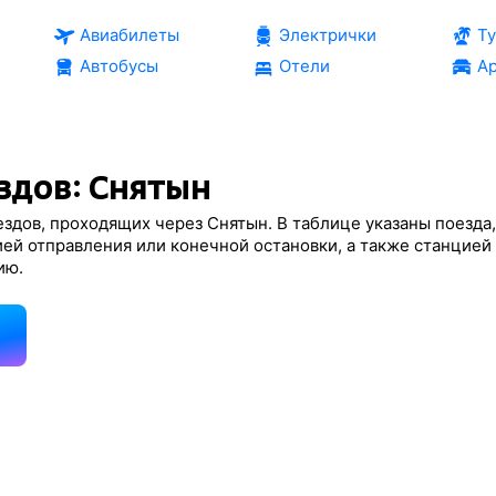
Авиабилеты
Электрички
Т
Автобусы
Отели
Ар
здов: Снятын
здов, проходящих через Снятын. В таблице указаны поезда,
ей отправления или конечной остановки, а также станцией
ию.
д