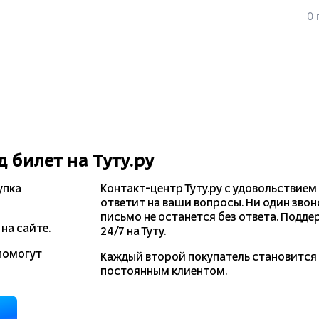
0 
д
билет на Туту.ру
упка
Контакт-центр Туту.ру с удовольствием
ответит на ваши вопросы. Ни один звон
письмо не останется без ответа. Подде
на сайте.
24/7 на Туту.
помогут
Каждый второй покупатель становитс
постоянным клиентом.
д