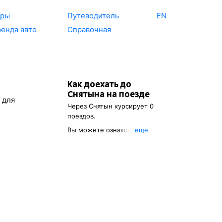
уры
Путеводитель
EN
енда авто
Справочная
Как доехать до
Снятына
на поезде
 для
Через
Снятын
курсирует 0
поездов.
Вы можете ознакомиться с
eще
расписанием поездов, с
помощью которых можно
добраться до
Снятына
. Также
есть возможность выбрать
наиболее подходящий
маршрут.
Обозначив пункт
отправления, вы сможете