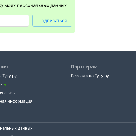
ку моих персональных данных
но в любое время до отправления поезда в кассе на вокзале либо
того нужен 14-значный код заказа (вы получите его по СМС после 
.
Подписаться
ния
Партнерам
 Туту.ру
Реклама на Туту.ру
ии
я связь
тная информация
ональных данных