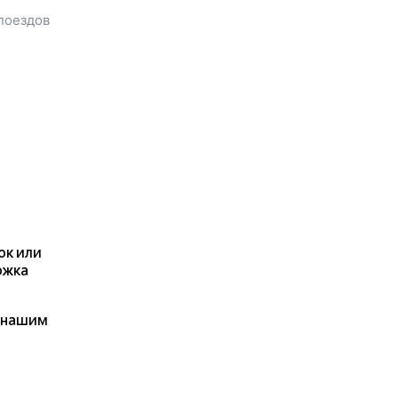
посмотреть цену билета до
поездов
Снятына
, расстояние и
продолжительность пути.
Наш сервис позволяет
заказать или
купить билет на
поезд в
Снятын
на сайте
прямо сейчас.
Также можно
воспользоваться услугой
заказа электронного ж/д
билета.
ок или
ржка
я нашим