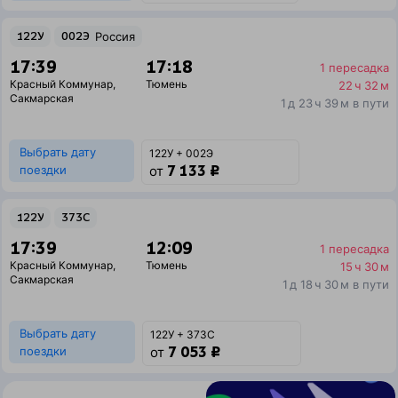
122У
002Э
Россия
17:39
17:18
1 пересадка
Красный Коммунар
,
Тюмень
22 ч 32 м
Сакмарская
1 д 23 ч 39 м в пути
Выбрать дату
122У + 002Э
7 133 ₽
поездки
от
122У
373С
17:39
12:09
1 пересадка
Красный Коммунар
,
Тюмень
15 ч 30 м
Сакмарская
1 д 18 ч 30 м в пути
Выбрать дату
122У + 373С
7 053 ₽
поездки
от