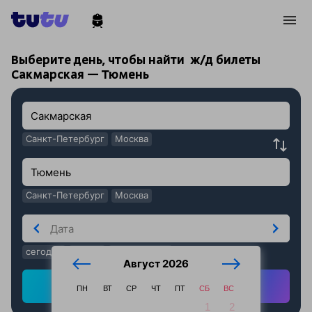
!
!
Выберите день, чтобы найти
ж/д билеты
Сакмарская — Тюмень
Санкт-Петербург
Москва
Санкт-Петербург
Москва
сегодня
завтра
послезавтра
Август 2026
Найти ж/д билеты
ПН
ВТ
СР
ЧТ
ПТ
СБ
ВС
1
2