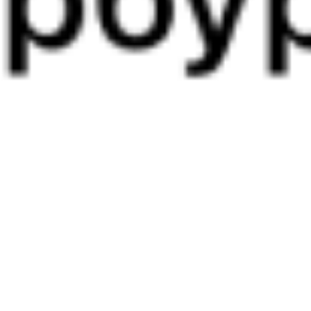
Выбрать дату
122У + 012Я
8 145 ₽
поездки
от
122У
101*Й
17:39
06:08
1 пересадка
Красный Коммунар
,
Тюмень
9 ч 52 м
Сакмарская
1 д 12 ч 29 м в пути
Выбрать дату
122У + 102Й
7 274 ₽
поездки
от
122У
060М
Тюмень
17:39
03:22
1 пересадка
Красный Коммунар
,
Тюмень
7 ч 14 м
Сакмарская
1 д 9 ч 43 м в пути
Выбрать дату
122У + 060М