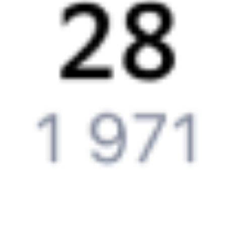
Что нужно, чтобы сесть в поезд?
Как поменять билет на другую дату или на другой поезд?
Как вернуть билет?
Что делать, если ошибся при вводе данных пассажира?
Как перевезти животное в поезде?
Как получить отчетные документы для бухгалтерии?
Что делать, если оплата не проходит?
Билеты РЖД
Вы можете заказать электронный жд билет и
железнодорожный билет на бланке РЖД.
Если вас интересует цена билета на поезд от
Красного
Коммунара
до
Тюмени
, то укажите дату поездки. При этом
вы увидите стоимость билетов во всех доступных вагонах
(плацкарт, купе и др.) и сможете купить жд билеты
Красный
Коммунар
–
Тюмень
онлайн.
Инструкция по приобретению билетов