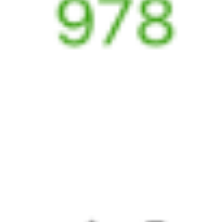
Выбрать дату
122У + 050Е
8 145 ₽
поездки
от
122У
108*Ж
Самара
17:39
21:45
1 пересадка
Красный Коммунар
,
Тюмень
1 ч 58 м
Сакмарская
1 д 4 ч 6 м в пути
Выбрать дату
122У + 107Ж
7 025 ₽
поездки
от
122У
148*Ж
17:39
17:40
1 пересадка
Красный Коммунар
,
Тюмень
1 ч 50 м
Сакмарская
1 д 1 м в пути
Выбрать дату
122У + 147Ж