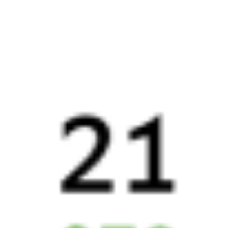
Найдём билет на поезд за вас
Даже если сейчас нет мест
Искать билеты
Узнайте расписание движения пассажирских поездов РЖД
из Красного Коммунара в Тюмень. Будьте внимательны,
расписание может измениться. На этой странице вы видите
актуальное расписание движения поездов
в 2026 году.
Подробнее о покупке билетов РЖД
А ещё здесь можно найти
Обратные билеты из Красного Коммунара в Тюмень
Авиабилеты
Красный Коммунар
→
Тюмень
Отели Тюмени