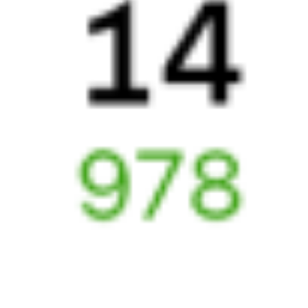
6 675 ₽
поездки
от
122У
332Й
17:39
17:29
1 пересадка
Красный Коммунар
,
Тюмень
1 ч 8 м
Сакмарская
23 ч 50 м в пути
Выбрать дату
122У + 332Й
5 729 ₽
поездки
от
132*М
380У
23:52
11:10
1 пересадка
Красный Коммунар
,
Тюмень
1 д 10 ч 31 м
Сакмарская
2 д 11 ч 18 м в пути
Выбрать дату
131М + 380У
6 066 ₽
поездки
от