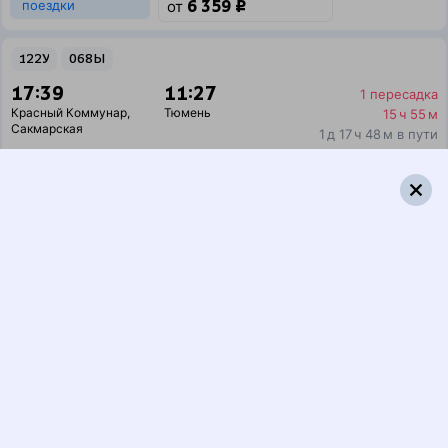
6 359 ₽
поездки
от
122У
068Ы
17:39
11:27
1 пересадка
Красный Коммунар
,
Тюмень
15 ч 55 м
Сакмарская
1 д 17 ч 48 м в пути
Выбрать дату
122У + 068Ы
7 133 ₽
поездки
от
122У
078Ы
17:39
11:20
1 пересадка
Красный Коммунар
,
Тюмень
15 ч 57 м
Сакмарская
1 д 17 ч 41 м в пути
Выбрать дату
122У + 078Ы
7 133 ₽
поездки
от