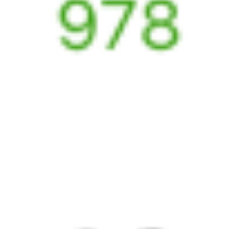
Купить жд билеты до
Тюмени
Отели в Тюмени
Поддержка 24/7 на Туту
6 причин купить ж/д билеты именно здесь
Онлайн-покупка за 4 минуты
Онлайн-возврат билетов без очереди в кассу
Выбор любимых мест на схемах вагонов
Подробные ответы на вопросы о поездке или покупке
СМС-сопровождение до посадки в поезд
Оформление без регистрации на сайте
Частые вопросы