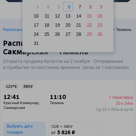
3
4
5
6
7
8
9
10
11
12
13
14
15
16
17
18
19
20
21
22
23
·
Расписание поездов
Ж/д билеты Красный Коммунар → Тюмень
24
25
26
27
28
29
30
Расписание поездов
31
Сакмарская — Тюмень
Открыта продажа билетов на 2 ноября · Отправление
и прибытие по местному времени. Цены за 1 пассажира
121*Е
380У
12:41
11:10
1 пересадка
Красный Коммунар
,
Тюмень
20 ч 34 м
Сакмарская
1 д 22 ч 29 м в пути
Выбрать дату
122Е + 380У
5 826 ₽
поездки
от