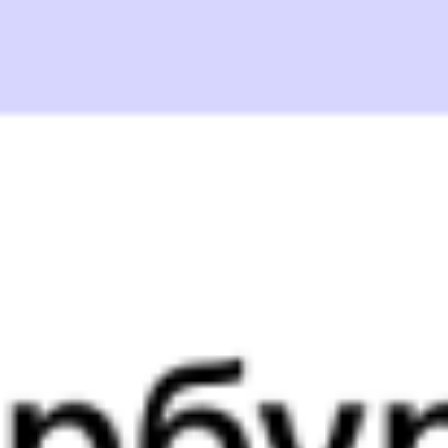
Сакмарская
1 д 13 ч 38 м в пути
Выбрать дату
122У + 010Н
7 133 ₽
поездки
от
122У
208М
17:39
07:07
1 пересадка
Красный Коммунар
,
Тюмень
12 ч 32 м
Сакмарская
1 д 13 ч 28 м в пути
Выбрать дату
122У + 208М
8 003 ₽
поездки
от
122У
012Я
Ямал
17:39
06:18
1 пересадка
Красный Коммунар
,
Тюмень
13 ч 37 м
Сакмарская
12 ч 39 м в пути