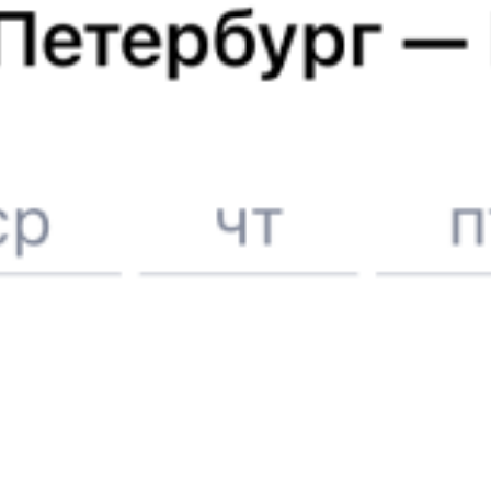
6 причин купить ж/д билеты именно здесь
Онлайн-покупка за 4 минуты
Онлайн-возврат билетов без очереди в кассу
Выбор любимых мест на схемах вагонов
Подробные ответы на вопросы о поездке или покупке
СМС-сопровождение до посадки в поезд
Оформление без регистрации на сайте
Частые вопросы
Что нужно, чтобы сесть в поезд?
Как поменять билет на другую дату или на другой поезд?
Как вернуть билет?