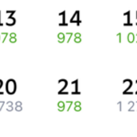
По выбранному направлению курсирует 0 поездов.
Ищете как добраться из
Рязани
до
Макинска
или как доехать на
поезде?
Спешите заказать и купить железнодорожный билет по
маршруту
Рязань
–
Макинск
через интернет прямо сейчас.
Путешественникам
Справочная
Путеводитель по странам
Бонусная программа
Подарочные сертификаты
Компания
История Туту.ру
Вакансии
Обратная связь