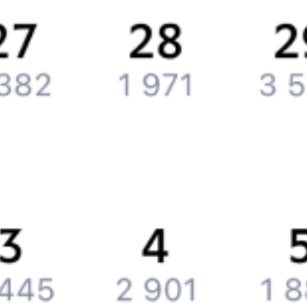
Контактная информация
Партнерам
Реклама на Туту.ру
Партнерская программа
Загрузите в
App Store
Загрузите в
Google Play
Загрузите в
AppGallery
Загрузите в
RuStore