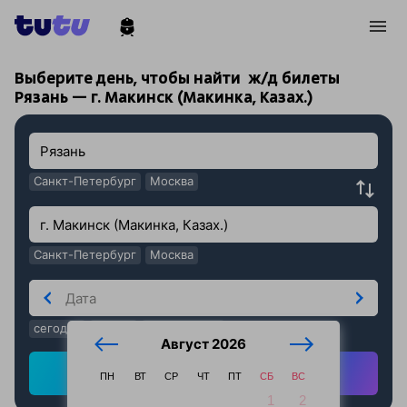
!
!
Выберите день, чтобы найти
ж/д билеты
Рязань — г. Макинск (Макинка, Казах.)
Санкт-Петербург
Москва
Санкт-Петербург
Москва
сегодня
завтра
послезавтра
Август 2026
Найти ж/д билеты
ПН
ВТ
СР
ЧТ
ПТ
СБ
ВС
1
2