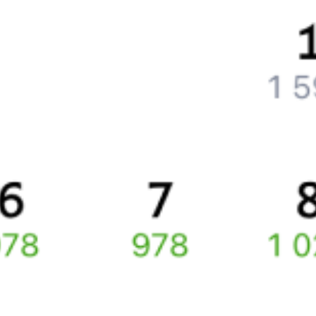
Что делать, если ошибся при вводе данных пассажира?
Как перевезти животное в поезде?
Как получить отчетные документы для бухгалтерии?
Что делать, если оплата не проходит?
Билеты РЖД
Вы можете заказать электронный жд билет и
железнодорожный билет на бланке РЖД.
Если вас интересует цена билета на поезд от
Рязани
до
Макинска
, то укажите дату поездки. При этом вы увидите
стоимость билетов во всех доступных вагонах (плацкарт, купе
и др.) и сможете купить жд билеты
Рязань
–
Макинск
онлайн.
Инструкция по приобретению билетов
Способы оплаты
Правила работы сервиса
Какие документы нужны для поездок в СНГ
Про расписание Рязань (все вокзалы) — Макинка