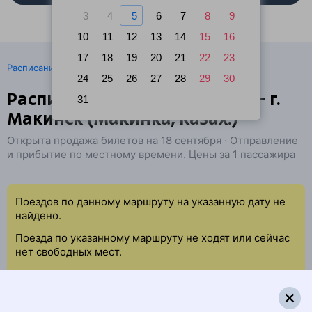
3
4
5
6
7
8
9
10
11
12
13
14
15
16
17
18
19
20
21
22
23
·
Расписание поездов
Ж/д билеты Рязань → Макинск
24
25
26
27
28
29
30
Расписание поездов Рязань — г.
31
Макинск (Макинка, Казах.)
Открыта продажа билетов на 18 сентября · Отправление
и прибытие по местному времени. Цены за 1 пассажира
Поездов по данному маршруту на указанную дату не
найдено.
Поезда по указанному маршруту не ходят или сейчас
нет свободных мест.
Попробуйте повторить данный поиск позже