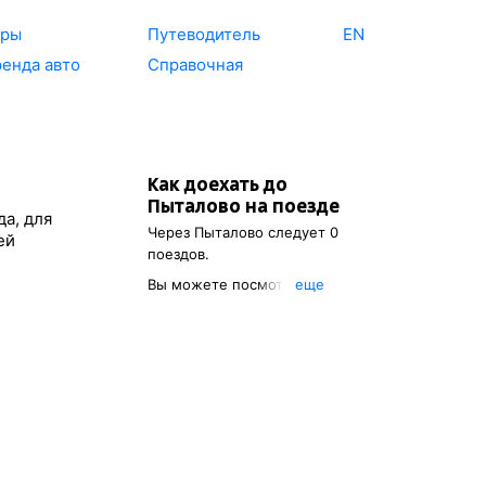
уры
Путеводитель
EN
енда авто
Справочная
Как доехать до
Пыталово
на поезде
да, для
Через
Пыталово
следует 0
ей
поездов.
Вы можете посмотреть
eще
расписание поездов, с
помощью которых можно
добраться до
Пыталово
.
Также есть возможность
выбрать наиболее удобный
маршрут.
Обозначив пункт
отправления, вы сможете