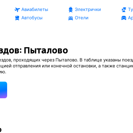
Авиабилеты
Электрички
Т
Автобусы
Отели
Ар
здов: Пыталово
здов, проходящих через Пыталово. В таблице указаны поез
нцией отправления или конечной остановки, а также станци
ию.
д
о