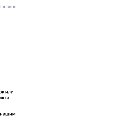
узнать цену билета до
поездов
Пыталово
, расстояние и
время в пути.
Наш сервис позволяет
заказать или
купить билет на
поезд в
Пыталово
на сайте
прямо сейчас.
Также можно
воспользоваться услугой
заказа электронного ж/д
билета.
ок или
ржка
я нашим