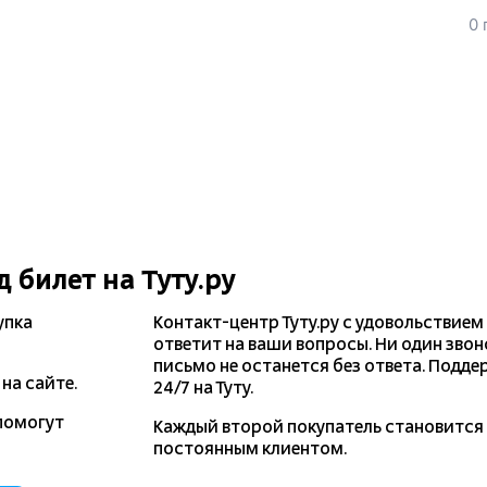
0 
д
билет на Туту.ру
упка
Контакт-центр Туту.ру с удовольствием
ответит на ваши вопросы. Ни один звон
письмо не останется без ответа. Подде
на сайте.
24/7 на Туту.
помогут
Каждый второй покупатель становитс
постоянным клиентом.