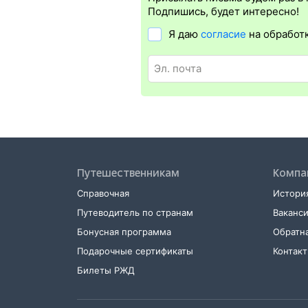
в поезд понадобится оригинал удос
Подпишись, будет интересно!
проводники распечатку не требуют, 
Я даю
согласие
на обработ
Распечатать электронный билет
мож
в терминале саморегистрации. Для э
и оригинал удостоверения личности
Путешественникам
Компа
Справочная
История
Путеводитель по странам
Ваканс
Бонусная программа
Обратна
Подарочные сертификаты
Контак
Билеты РЖД