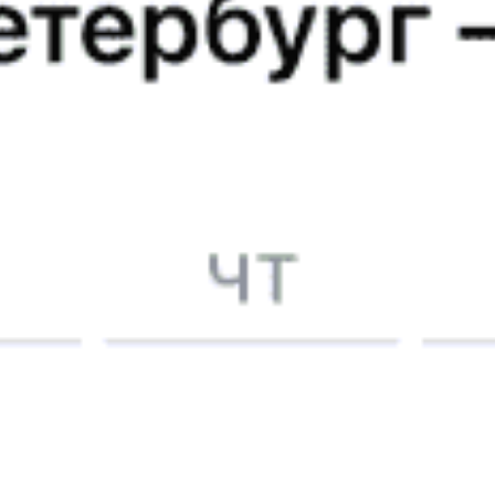
Анапа — Промышленная — Новокузнецк
Годовой график
Популярные направления
12012 ₽
Промышленная — Москва
от
Купить
15939 ₽
Промышленная — Казань
от
Купить
1455 ₽
Промышленная — Новосибирск
от
Купить
27142 ₽
Промышленная — Лазаревское
от
Купить
11966 ₽
Промышленная — Красноуфимск
от
Купить
11439 ₽
Промышленная — Красный Кут
от
Купить
14545 ₽
Промышленная — Сургут
от
Купить
12180 ₽
Промышленная — Варна
от
Купить
15449 ₽
Промышленная — Усть-Юган
от
Купить