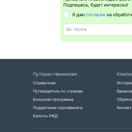
в поезд понадобится оригинал удос
Подпишись, будет интересно!
проводники распечатку не требуют, 
Я даю
согласие
на обработ
Распечатать электронный билет
мож
в терминале саморегистрации. Для э
и оригинал удостоверения личности
Путешественникам
Компа
Справочная
История
Путеводитель по странам
Ваканс
Бонусная программа
Обратна
Подарочные сертификаты
Контак
Билеты РЖД