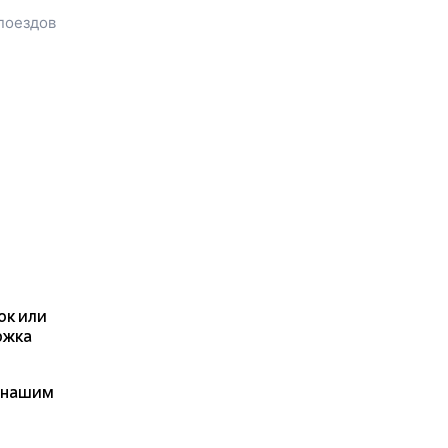
посмотреть цену билета до
поездов
Полысаево
, расстояние и
время в пути.
У вас есть возможность
заказать или
купить билет на
поезд в
Полысаево
на сайте
прямо сейчас.
Также можно
воспользоваться услугой
заказа электронного ж/д
билета.
ок или
ржка
я нашим