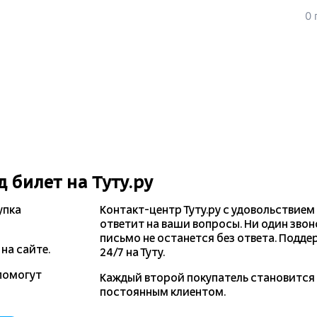
0 
д
билет на Туту.ру
упка
Контакт-центр Туту.ру с удовольствием
ответит на ваши вопросы. Ни один звон
письмо не останется без ответа. Подде
на сайте.
24/7 на Туту.
помогут
Каждый второй покупатель становитс
постоянным клиентом.