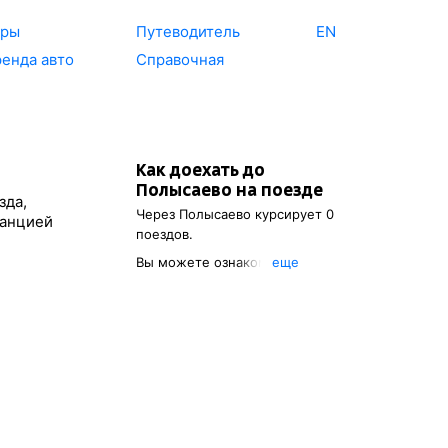
уры
Путеводитель
EN
енда авто
Справочная
Как доехать до
Полысаево
на поезде
зда,
Через
Полысаево
курсирует 0
танцией
поездов.
Вы можете ознакомиться с
eще
расписанием поездов, с
помощью которых можно
добраться до
Полысаево
.
Также есть возможность
выбрать наиболее
подходящий маршрут.
Обозначив пункт
отправления, вы сможете