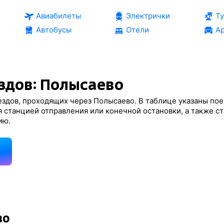
Авиабилеты
Электрички
Т
Автобусы
Отели
Ар
здов: Полысаево
здов, проходящих через Полысаево. В таблице указаны пое
 станцией отправления или конечной остановки, а также с
ию.
д
во