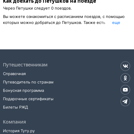
Как доехать до
Петушков
на поезде
Через
Петушки
следует 0 поездов.
Вы можете ознакомиться с расписанием поездов, с помощью
которых можно добраться до
Петушков
. Также есть
eще
возможность выбрать наиболее подходящий маршрут.
Указав место отправления, вы сможете узнать стоимость билета
до
Петушков
, расстояние и продолжительность пути.
Наш сервис позволяет заказать или
купить билет на поезд в
Петушки
на сайте прямо сейчас.
Путешественникам
Также можно воспользоваться услугой заказа электронного ж/д
билета.
Справочная
Путеводитель по странам
Бонусная программа
Подарочные сертификаты
Билеты РЖД
Компания
История Туту.ру