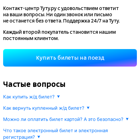
Контакт-центр Туту.ру с удовольствием ответит
на ваши вопросы. Ни один звонок или письмо
не останется без ответа. Поддержка 24/7 на Туту.
Каждый второй покупатель становится нашим
постоянным клиентом.
Купить билеты на поезд
Частые вопросы
Как купить ж/д билет?
Укажите маршрут и дату. В ответ мы найдем информацию РЖД
Как вернуть купленный ж/д билет?
о наличии билетов и их стоимости. Выберите подходящий поезд
Любой купленный на
tutu.ru
ж/д билет можно сдать
и места. Оплатите билет одним из предложенных способов.
Можно ли оплатить билет картой? А это безопасно?
в соответствии с правилами РЖД.
Информация об оплате будет моментально передана в РЖД
Да, конечно. Оплата происходит через платежный шлюз
и Ваш билет будет оформлен.
Что такое электронный билет и электронная
Возврат осуществляется прямо в личном кабинете Туту.ру или
процессингового центра Gateline.net. Все данные передаются
регистрация?
в железнодорожных кассах.
по защищенному каналу.