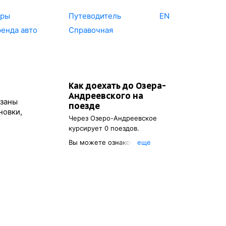
уры
Путеводитель
EN
енда авто
Справочная
Как доехать до
Озера-
Андреевского
на
азаны
поезде
новки,
Через
Озеро-Андреевское
курсирует 0 поездов.
Вы можете ознакомиться с
eще
расписанием поездов, с
помощью которых можно
добраться до
Озера-
Андреевского
. Также есть
возможность выбрать
наиболее удобный маршрут.
)
Указав пункт отправления, вы