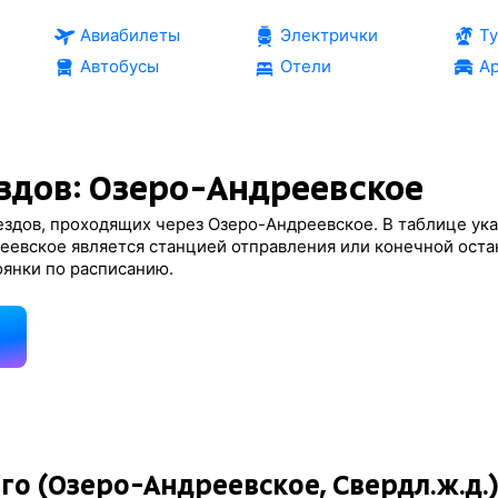
Авиабилеты
Электрички
Т
Автобусы
Отели
Ар
здов: Озеро-Андреевское
ездов, проходящих через Озеро-Андреевское. В таблице ук
еевское является станцией отправления или конечной оста
оянки по расписанию.
д
го (Озеро-Андреевское, Свердл.ж.д.