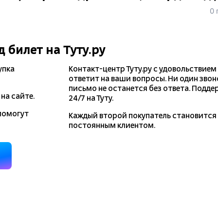
0 
д
билет на Туту.ру
упка
Контакт-центр Туту.ру с удовольствием
ответит на ваши вопросы. Ни один звон
письмо не останется без ответа. Подде
на сайте.
24/7 на Туту.
помогут
Каждый второй покупатель становитс
постоянным клиентом.
д