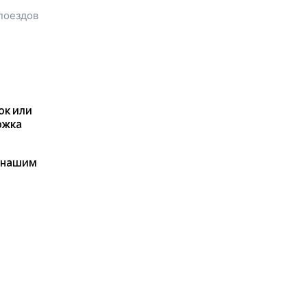
сможете узнать стоимость
поездов
билета до
Озера-
Андреевского
, расстояние и
время в пути.
У вас есть возможность
заказать или
купить билет на
поезд в
Озеро-Андреевское
на сайте прямо сейчас.
ок или
Также можно
ржка
воспользоваться услугой
заказа электронного ж/д
я нашим
билета.