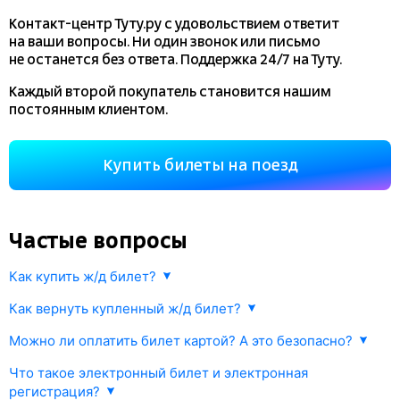
Контакт-центр Туту.ру с удовольствием ответит
на ваши вопросы. Ни один звонок или письмо
не останется без ответа. Поддержка 24/7 на Туту.
Каждый второй покупатель становится нашим
постоянным клиентом.
Купить билеты на поезд
Частые вопросы
Как купить ж/д билет?
Укажите маршрут и дату. В ответ мы найдем информацию РЖД
Как вернуть купленный ж/д билет?
о наличии билетов и их стоимости. Выберите подходящий поезд
Любой купленный на
tutu.ru
ж/д билет можно сдать
и места. Оплатите билет одним из предложенных способов.
Можно ли оплатить билет картой? А это безопасно?
в соответствии с правилами РЖД.
Информация об оплате будет моментально передана в РЖД
Да, конечно. Оплата происходит через платежный шлюз
и Ваш билет будет оформлен.
Что такое электронный билет и электронная
Возврат осуществляется прямо в личном кабинете Туту.ру или
процессингового центра Gateline.net. Все данные передаются
регистрация?
в железнодорожных кассах.
по защищенному каналу.