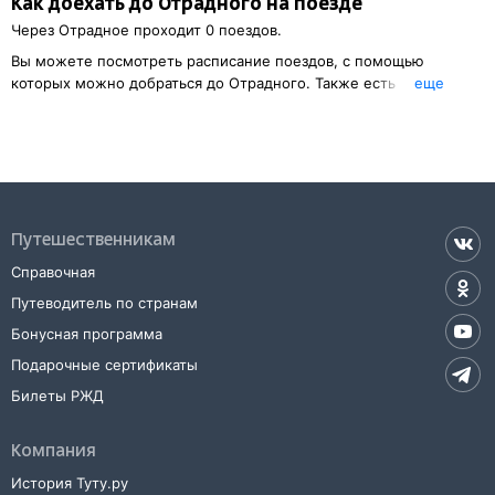
Как доехать до
Отрадного
на поезде
Через
Отрадное
проходит 0 поездов.
Вы можете посмотреть расписание поездов, с помощью
которых можно добраться до
Отрадного
. Также есть
eще
возможность выбрать наиболее удобный маршрут.
Указав место отправления, вы сможете узнать стоимость билета
до
Отрадного
, расстояние и продолжительность пути.
У вас есть возможность заказать или
купить билет на поезд в
Отрадное
на сайте прямо сейчас.
Путешественникам
Также можно воспользоваться услугой заказа электронного ж/д
билета.
Справочная
Путеводитель по странам
Бонусная программа
Подарочные сертификаты
Билеты РЖД
Компания
История Туту.ру