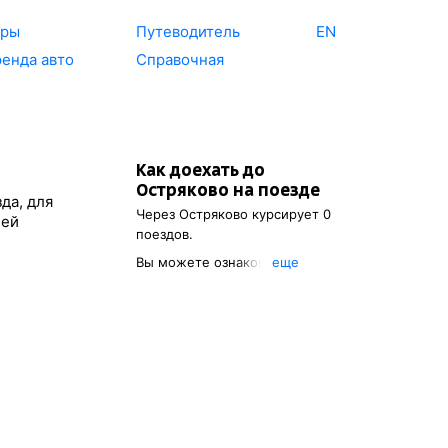
уры
Путеводитель
EN
енда авто
Справочная
Как доехать до
Остряково
на поезде
да, для
Через
Остряково
курсирует 0
ией
поездов.
Вы можете ознакомиться с
eще
расписанием поездов, с
помощью которых можно
добраться до
Остряково
.
Также есть возможность
выбрать наиболее удобный
маршрут.
Обозначив место
отправления, вы сможете