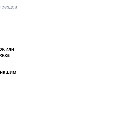
посмотреть стоимость билета
поездов
до
Остряково
, расстояние и
время в пути.
Наш сервис позволяет
заказать или
купить билет на
поезд в
Остряково
на сайте
прямо сейчас.
Также можно
ок или
воспользоваться услугой
ржка
заказа электронного ж/д
билета.
я нашим