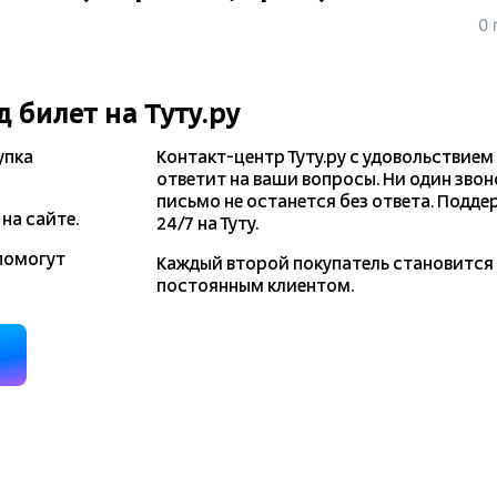
0 
д
билет на Туту.ру
упка
Контакт-центр Туту.ру с удовольствием
ответит на ваши вопросы. Ни один звон
письмо не останется без ответа. Подде
на сайте.
24/7 на Туту.
помогут
Каждый второй покупатель становитс
постоянным клиентом.
д