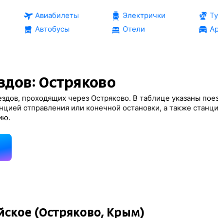
Авиабилеты
Электрички
Т
Автобусы
Отели
Ар
здов: Остряково
здов, проходящих через Остряково. В таблице указаны поез
нцией отправления или конечной остановки, а также станц
ию.
д
ейское (Остряково, Крым)