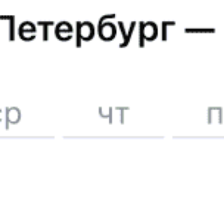
Отели Усть-Каменогорска
5 причин купить
ж/д
билет
на Туту.ру
Быстрая и удобная
онлайн-покупка
за 4 минуты.
Без обязательной регистрации на сайте.
Интерактивные схемы вагонов помогут выбрать
лучшее место.
Контакт-центр Туту.ру с удовольствием ответит
на ваши вопросы. Ни один звонок или письмо
не останется без ответа. Поддержка 24/7 на Туту.
Каждый второй покупатель становится нашим
постоянным клиентом.
Купить билеты на поезд