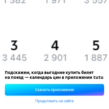
История Туту.ру
Вакансии
Обратная связь
Контактная информация
Партнерам
Реклама на Туту.ру
Подскажем, когда выгоднее купить билет
на поезд — календарь цен в приложении tutu
Правовая информация
Политика обработки персональных данных
Скачать приложение
При использовании материалов ссылка на сайт Туту.ру
обязательна.
Продолжить на сайте
Используем файлы «cookie».
Подробнее