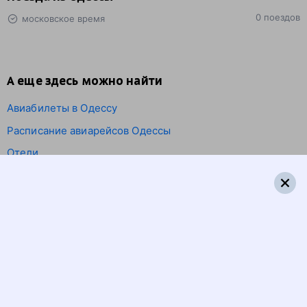
0 поездов
московское время
А еще здесь можно найти
Авиабилеты в Одессу
Расписание авиарейсов Одессы
Отели
5 причин купить
ж/д
билет
на Туту.ру
Быстрая и удобная
онлайн-покупка
за 4 минуты.
Без обязательной регистрации на сайте.
Интерактивные схемы вагонов помогут выбрать