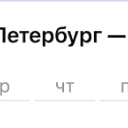
Годовой график
А еще здесь можно найти
Туры из Лабытнанги
Отели Лабытнанги
5 причин купить
ж/д
билет
на Туту.ру
Быстрая и удобная
онлайн-покупка
за 4 минуты.
Без обязательной регистрации на сайте.
Интерактивные схемы вагонов помогут выбрать
лучшее место.
Контакт-центр Туту.ру с удовольствием ответит