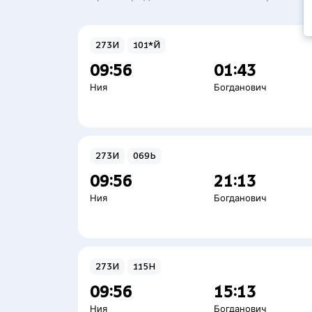
273И
101*Й
09:56
01:43
Ния
Богданович
273И
069Ь
09:56
21:13
Ния
Богданович
273И
115Н
09:56
15:13
Ния
Богданович