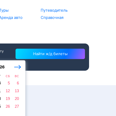
Туры
Путеводитель
Аренда авто
Справочная
ату
Найти ж/д билеты
26
Т
СБ
ВС
4
5
6
1
12
13
8
19
20
5
26
27
жира