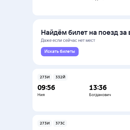
Найдём билет на поезд за 
Даже если сейчас нет мест
Искать билеты
273И
332Й
09:56
13:36
Ния
Богданович
273И
373С