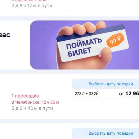
3 д 8 ч 17 м в пути
вас
Выбрать дату поездки
12 96
от
273И + 332Й
1 пересадка
В Челябинске:
12 ч 55 м
3 д 6 ч 40 м в пути
Выбрать дату поездки