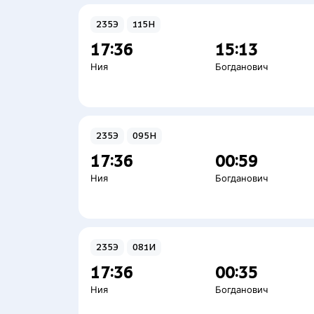
235Э
115Н
17:36
15:13
Ния
Богданович
235Э
095Н
17:36
00:59
Ния
Богданович
235Э
081И
17:36
00:35
Ния
Богданович