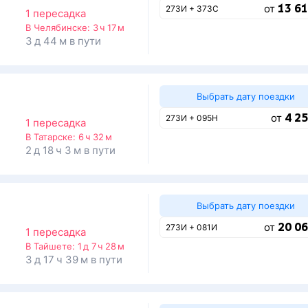
13 61
от
273И + 373С
1 пересадка
В Челябинске:
3 ч 17 м
3 д 44 м в пути
Выбрать дату поездки
4 25
от
273И + 095Н
1 пересадка
В Татарске:
6 ч 32 м
2 д 18 ч 3 м в пути
Выбрать дату поездки
20 06
от
273И + 081И
1 пересадка
В Тайшете:
1 д 7 ч 28 м
3 д 17 ч 39 м в пути