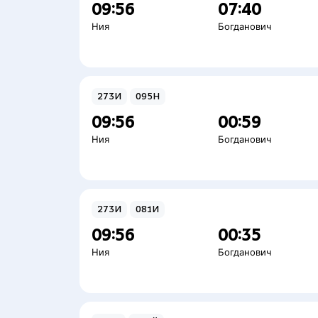
09:56
07:40
Ния
Богданович
273И
095Н
09:56
00:59
Ния
Богданович
273И
081И
09:56
00:35
Ния
Богданович