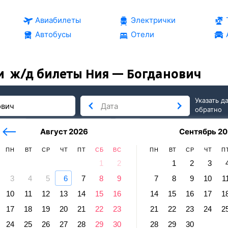
Авиабилеты
Электрички
Автобусы
Отели
и
ж/д билеты Ния — Богданович
Указать д
обратно
тербург
сегодня
завтра
Август 2026
Сентябрь 20
послезавтра
ПН
ВТ
СР
ЧТ
ПТ
СБ
ВС
ПН
ВТ
СР
ЧТ
П
1
2
1
2
3
3
4
5
6
7
8
9
7
8
9
10
1
ич
10
11
12
13
14
15
16
14
15
16
17
1
 Богданович
17
18
19
20
21
22
23
21
22
23
24
2
равление и прибытие по местному времени. Цены за 1 пасса
24
25
26
27
28
29
30
28
29
30