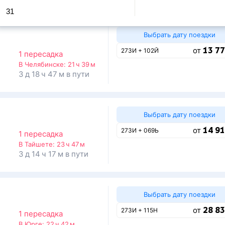
31
Выбрать дату поездки
13 77
от
273И + 102Й
1 пересадка
В Челябинске:
21 ч 39 м
3 д 18 ч 47 м в пути
Выбрать дату поездки
14 91
от
273И + 069Ь
1 пересадка
В Тайшете:
23 ч 47 м
3 д 14 ч 17 м в пути
Выбрать дату поездки
28 83
от
273И + 115Н
1 пересадка
В Юрге:
22 ч 42 м