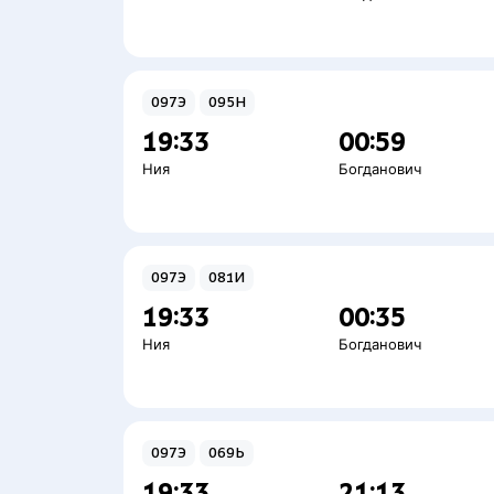
097Э
095Н
19:33
00:59
Ния
Богданович
097Э
081И
19:33
00:35
Ния
Богданович
097Э
069Ь
19:33
21:13