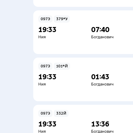
097Э
379*У
19:33
07:40
Ния
Богданович
097Э
101*Й
19:33
01:43
Ния
Богданович
097Э
332Й
19:33
13:36
Ния
Богданович