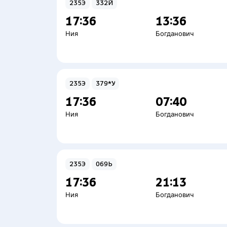
235Э
332Й
17:36
13:36
Ния
Богданович
235Э
379*У
17:36
07:40
Ния
Богданович
235Э
069Ь
17:36
21:13
Ния
Богданович