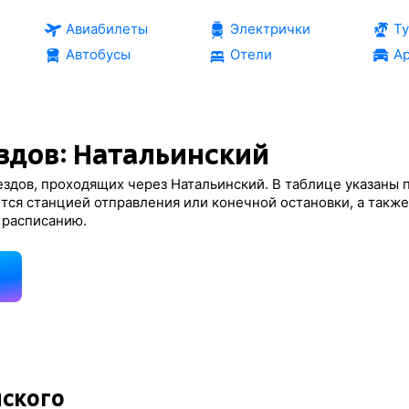
Авиабилеты
Электрички
Т
Автобусы
Отели
Ар
здов: Натальинский
здов, проходящих через Натальинский. В таблице указаны 
тся станцией отправления или конечной остановки, а такж
 расписанию.
д
нского