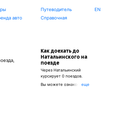
уры
Путеводитель
EN
енда авто
Справочная
Как доехать до
Натальинского
на
поезда,
поезде
е
Через
Натальинский
курсирует 0 поездов.
Вы можете ознакомиться с
eще
расписанием поездов, с
помощью которых можно
добраться до
Натальинского
.
Также есть возможность
выбрать наиболее удобный
маршрут.
Обозначив место