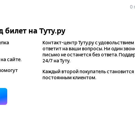
0 
д
билет на Туту.ру
упка
Контакт-центр Туту.ру с удовольствием
ответит на ваши вопросы. Ни один звон
письмо не останется без ответа. Подде
на сайте.
24/7 на Туту.
помогут
Каждый второй покупатель становитс
постоянным клиентом.
д