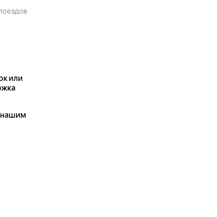
отправления, вы сможете
поездов
посмотреть стоимость билета
до
Натальинского
, расстояние
и время в пути.
У вас есть возможность
заказать или
купить билет на
поезд в
Натальинский
на
сайте прямо сейчас.
ок или
Также можно
ржка
воспользоваться услугой
заказа электронного ж/д
я нашим
билета.