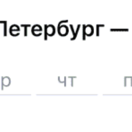
А еще здесь можно найти
Туры из Муслюмово
Отели
5 причин купить
ж/д
билет
на Туту.ру
Быстрая и удобная
онлайн-покупка
за 4 минуты.
Без обязательной регистрации на сайте.
Интерактивные схемы вагонов помогут выбрать
лучшее место.
Контакт-центр Туту.ру с удовольствием ответит
на ваши вопросы. Ни один звонок или письмо
не останется без ответа. Поддержка 24/7 на Туту.