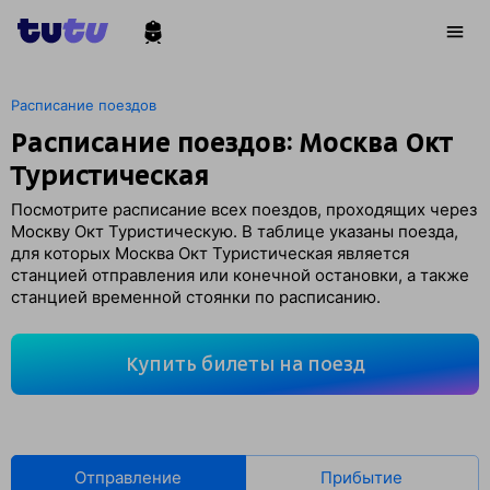
Расписание поездов
Расписание поездов: Москва Окт
Туристическая
Посмотрите расписание всех поездов, проходящих через
Москву Окт Туристическую. В таблице указаны поезда,
для которых Москва Окт Туристическая является
станцией отправления или конечной остановки, а также
станцией временной стоянки по расписанию.
Купить билеты на поезд
Отправление
Прибытие