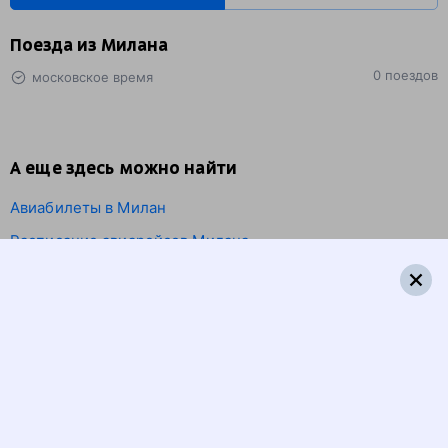
Поезда из Милана
0 поездов
московское время
А еще здесь можно найти
Авиабилеты в Милан
Расписание авиарейсов Милана
Отели Милана
5 причин купить
ж/д
билет
на Туту.ру
Быстрая и удобная
онлайн-покупка
за 4 минуты.
Без обязательной регистрации на сайте.