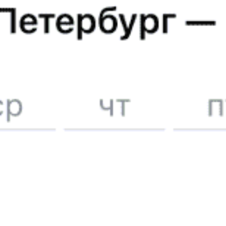
5 причин купить
ж/д
билет
на Туту.ру
Быстрая и удобная
онлайн-покупка
за 4 минуты.
Без обязательной регистрации на сайте.
Интерактивные схемы вагонов помогут выбрать
лучшее место.
Контакт-центр Туту.ру с удовольствием ответит
на ваши вопросы. Ни один звонок или письмо
не останется без ответа. Поддержка 24/7 на Туту.
Каждый второй покупатель становится нашим
постоянным клиентом.
Купить билеты на поезд