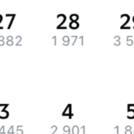
билета.
Справочная
Путеводитель по странам
Бонусная программа
Подарочные сертификаты
Билеты РЖД
Компания
История Туту.ру
Вакансии
Обратная связь
Контактная информация
Партнерам
Реклама на Туту.ру