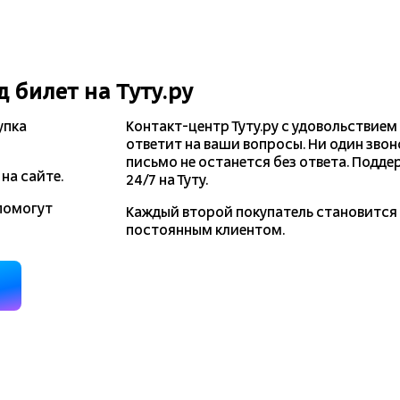
д
билет на Туту.ру
упка
Контакт-центр Туту.ру с удовольствием
ответит на ваши вопросы. Ни один звон
письмо не останется без ответа. Подде
на сайте.
24/7 на Туту.
помогут
Каждый второй покупатель становитс
постоянным клиентом.
д