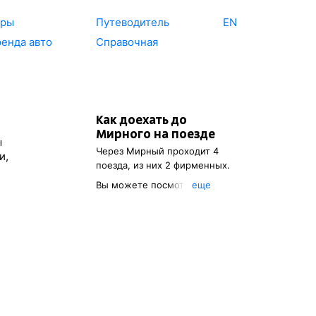
уры
Путеводитель
EN
енда авто
Справочная
Как доехать до
Мирного
на поезде
ы
Через
Мирный
проходит 4
и,
поезда, из них 2 фирменных.
Вы можете посмотреть
eще
расписание поездов, с
помощью которых можно
добраться до
Мирного
. Также
есть возможность выбрать
наиболее удобный маршрут.
Обозначив место
отправления, вы сможете
посмотреть стоимость билета