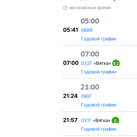
московское время
05:00
05:41
089Я
Годовой график
07:00
07:00
032Г
«Вятка»
9.2
Годовой график
21:00
21:24
090Г
Годовой график
21:57
031Г
«Вятка»
9
Годовой график