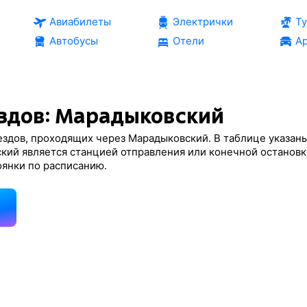
Авиабилеты
Электрички
Т
Автобусы
Отели
Ар
здов: Марадыковский
ездов, проходящих через Марадыковский. В таблице указан
кий является станцией отправления или конечной остановк
оянки по расписанию.
д