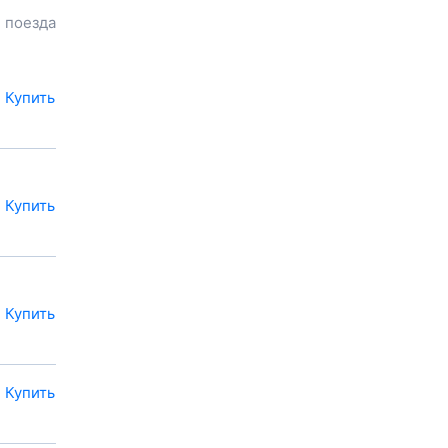
до
Мирного
, расстояние и
 поезда
продолжительность пути.
Наш сервис позволяет
заказать или
купить билет на
поезд в
Мирный
на сайте
Купить
прямо сейчас.
Также можно
воспользоваться услугой
заказа электронного ж/д
билета.
Купить
Купить
Купить