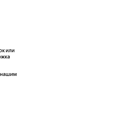
ок или
ржка
я нашим