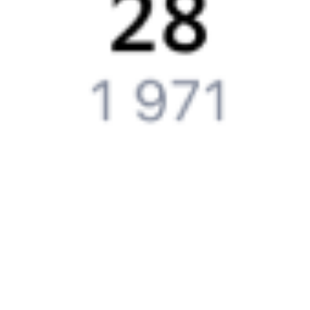
Путешественникам
Справочная
Путеводитель по странам
Бонусная программа
Подарочные сертификаты
Компания
История Туту.ру
Вакансии
Обратная связь
Контактная информация
Партнерам
Реклама на Туту.ру
Партнерская программа