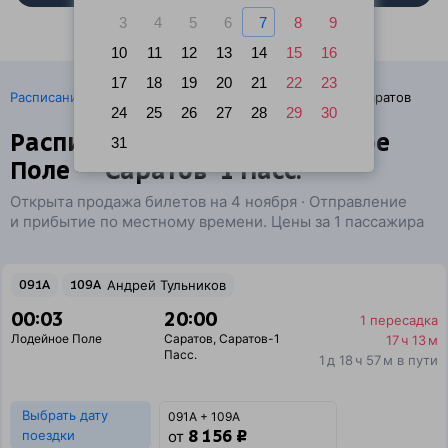
3
4
5
6
7
8
9
10
11
12
13
14
15
16
17
18
19
20
21
22
23
·
Расписание поездов
Ж/д билеты Лодейное Поле → Саратов
24
25
26
27
28
29
30
Расписание поездов Лодейное
31
Поле — Саратов-1 Пасс.
Открыта продажа билетов на 4 ноября · Отправление
и прибытие по местному времени. Цены за 1 пассажира
091А
109А
Андрей Тульников
00:03
20:00
1 пересадка
Лодейное Поле
Саратов
,
Саратов-1
17 ч 13 м
Пасс.
1 д 18 ч 57 м в пути
Выбрать дату
091А + 109А
8 156 ₽
поездки
от