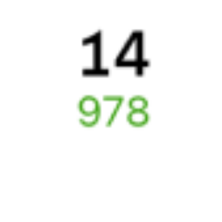
Поддержка 24/7 на Туту
6 причин купить ж/д билеты именно здесь
Онлайн-покупка за 4 минуты
Онлайн-возврат билетов без очереди в кассу
Выбор любимых мест на схемах вагонов
Подробные ответы на вопросы о поездке или покупке
СМС-сопровождение до посадки в поезд
Оформление без регистрации на сайте
Частые вопросы
Что нужно, чтобы сесть в поезд?
Как поменять билет на другую дату или на другой поезд?
Как вернуть билет?