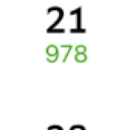
Что делать, если ошибся при вводе данных пассажира?
Как перевезти животное в поезде?
Как получить отчетные документы для бухгалтерии?
Что делать, если оплата не проходит?
Билеты РЖД
Вы можете заказать электронный жд билет и
железнодорожный билет на бланке РЖД.
Если вас интересует цена билета на поезд от
Лодейного Поля
до
Саратова
, то укажите дату поездки. При этом вы увидите
стоимость билетов во всех доступных вагонах (плацкарт, купе
и др.) и сможете купить жд билеты
Лодейное Поле
–
Саратов
онлайн.
Инструкция по приобретению билетов
Способы оплаты
Правила работы сервиса