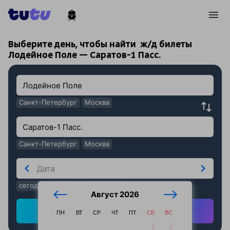
!
!
Выберите день, чтобы найти
ж/д билеты
Лодейное Поле — Саратов-1 Пасс.
Санкт-Петербург
Москва
Санкт-Петербург
Москва
сегодня
завтра
послезавтра
Август 2026
Найти ж/д билеты
ПН
ВТ
СР
ЧТ
ПТ
СБ
ВС
1
2