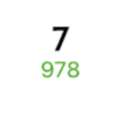
Искать билеты
Узнайте расписание движения пассажирских поездов РЖД
из Лодейного Поля в Саратов. Будьте внимательны, расписание
может измениться. На этой странице вы видите актуальное
расписание движения поездов в 2026 году.
Подробнее
о покупке билетов РЖД
А ещё здесь можно найти
Обратные билеты из Лодейного Поля в Саратов
Авиабилеты
Лодейное Поле
→
Саратов
Отели Саратова
Купить билеты на поезд до
Саратова
Отели в Саратове