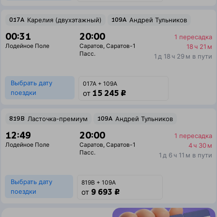
017А
Карелия (двухэтажный)
109А
Андрей Тульников
00:31
20:00
1 пересадка
Лодейное Поле
Саратов
,
Саратов-1
18 ч 21 м
Пасс.
1 д 18 ч 29 м в пути
Выбрать дату
017А + 109А
15 245 ₽
поездки
от
819В
Ласточка-премиум
109А
Андрей Тульников
12:49
20:00
1 пересадка
Лодейное Поле
Саратов
,
Саратов-1
4 ч 30 м
Пасс.
1 д 6 ч 11 м в пути
Выбрать дату
819В + 109А
9 693 ₽
поездки
от