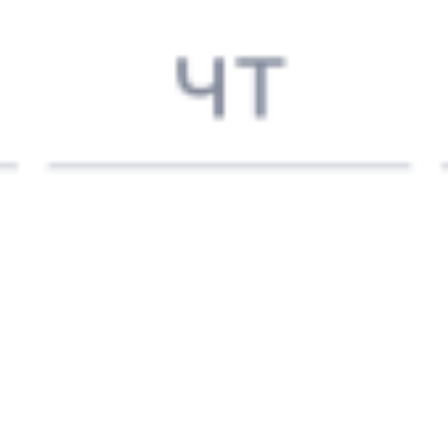
293А
109А
Андрей Тульников
14:46
20:00
1 пересадка
Лодейное Поле
Саратов
,
Саратов-1
2 ч 36 м
Пасс.
1 д 4 ч 14 м в пути
Выбрать дату
293А + 109А
8 036 ₽
поездки
от
015А
Арктика
109А
Андрей Тульников
18:14
20:00
1 пересадка
Лодейное Поле
Саратов
,
Саратов-1
20 ч 13 м
Пасс.
2 д 46 м в пути
Выбрать дату
015А + 109А
9 580 ₽
поездки
от
217В
109А
Андрей Тульников