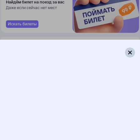
Найдём билет на поезд за вас
Даже если сейчас нет мест
Искать билеты
285А
340С
13:29
20:05
1 пересадка
Лодейное Поле
Саратов
,
Саратов-1
3 ч 31 м
Пасс.
2 д 5 ч 36 м в пути
Выбрать дату
285А + 340С
11 291 ₽
поездки
от
225А
470С
13:29
20:05
1 пересадка
Лодейное Поле
Саратов
,
Саратов-1
3 ч 31 м
Пасс.
2 д 5 ч 36 м в пути