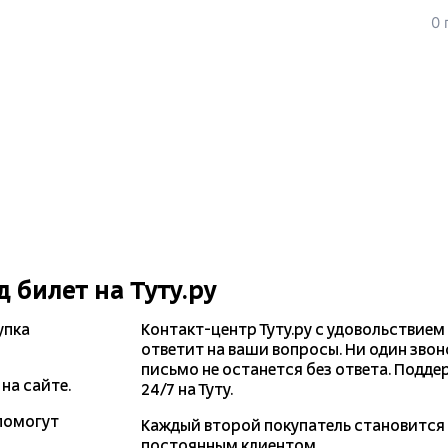
0 
д
билет на Туту.ру
упка
Контакт-центр Туту.ру с удовольствием
ответит на ваши вопросы. Ни один звон
письмо не останется без ответа. Подде
на сайте.
24/7 на Туту.
помогут
Каждый второй покупатель становитс
постоянным клиентом.