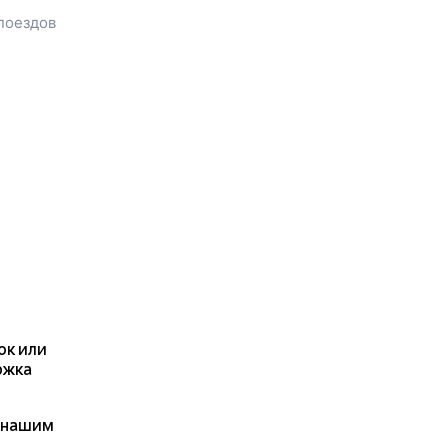
билета до
Балаково
,
поездов
расстояние и
продолжительность пути.
У вас есть возможность
заказать или
купить билет на
поезд в
Балаково
на сайте
прямо сейчас.
Также можно
воспользоваться услугой
заказа электронного ж/д
билета.
ок или
ржка
я нашим