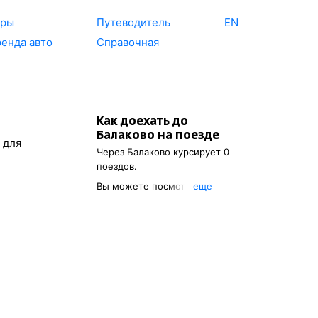
уры
Путеводитель
EN
енда авто
Справочная
Как доехать до
Балаково
на поезде
 для
Через
Балаково
курсирует 0
поездов.
Вы можете посмотреть
eще
расписание поездов, с
помощью которых можно
добраться до
Балаково
. Также
есть возможность выбрать
наиболее подходящий
маршрут.
Указав пункт отправления, вы
сможете посмотреть цену