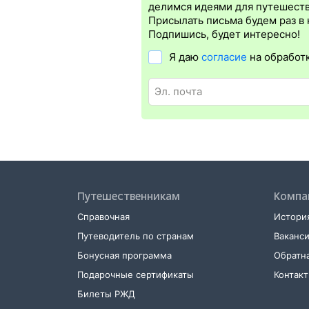
делимся идеями для путешеств
на нашем сайте соответствующую кно
При возврате билета менее чем за 
Почти все ЖД агентства в интернет
Присылать письма будем раз в
в поезд понадобится оригинал удос
Подпишись, будет интересно!
проводники распечатку не требуют, 
Я даю
согласие
на обработ
Распечатать электронный билет
мож
в терминале саморегистрации. Для э
и оригинал удостоверения личности
Путешественникам
Компа
Справочная
История
Путеводитель по странам
Ваканс
Бонусная программа
Обратна
Подарочные сертификаты
Контак
Билеты РЖД