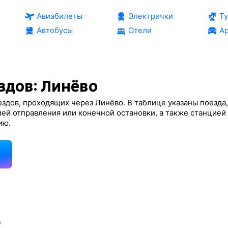
Авиабилеты
Электрички
Т
Автобусы
Отели
Ар
здов: Линёво
здов, проходящих через Линёво. В таблице указаны поезда,
ей отправления или конечной остановки, а также станцией
ию.
д
о