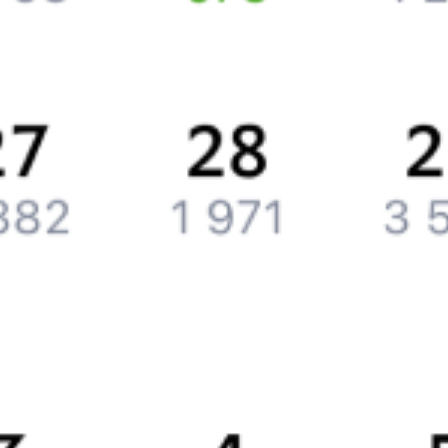
Компания
История Туту.ру
Вакансии
Обратная связь
Контактная информация
Партнерам
Реклама на Туту.ру
Партнерская программа
Загрузите в
App Store
Загрузите в
Google Play
Загрузите в
AppGallery