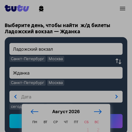
!
!
Выберите день, чтобы найти
ж/д билеты
Ладожский вокзал — Жданка
Санкт-Петербург
Москва
Санкт-Петербург
Москва
сегодня
завтра
послезавтра
Август 2026
Найти ж/д билеты
ПН
ВТ
СР
ЧТ
ПТ
СБ
ВС
1
2