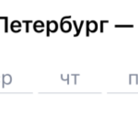
Отели в Богородицке
Поддержка 24/7 на Туту
6 причин купить ж/д билеты именно здесь
Онлайн-покупка за 4 минуты
Онлайн-возврат билетов без очереди в кассу
Выбор любимых мест на схемах вагонов
Подробные ответы на вопросы о поездке или покупке
СМС-сопровождение до посадки в поезд
Оформление без регистрации на сайте
Частые вопросы