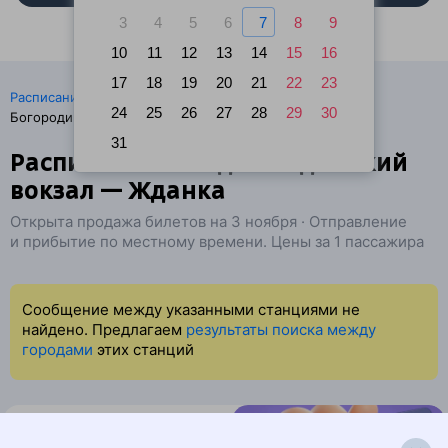
3
4
5
6
7
8
9
10
11
12
13
14
15
16
17
18
19
20
21
22
23
·
Расписание поездов
Ж/д билеты Санкт-Петербург →
24
25
26
27
28
29
30
Богородицк
31
Расписание поездов Ладожский
вокзал — Жданка
Открыта продажа билетов на 3 ноября · Отправление
и прибытие по местному времени. Цены за 1 пассажира
Сообщение между указанными станциями не
найдено. Предлагаем
результаты поиска между
городами
этих станций
Найдём билет на поезд за вас