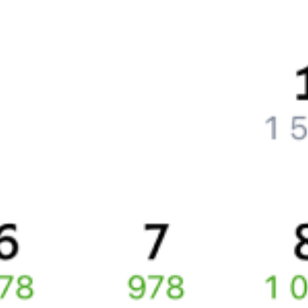
Что нужно, чтобы сесть в поезд?
Как поменять билет на другую дату или на другой поезд?
Как вернуть билет?
Что делать, если ошибся при вводе данных пассажира?
Как перевезти животное в поезде?
Как получить отчетные документы для бухгалтерии?
Что делать, если оплата не проходит?
Билеты РЖД
Вы можете заказать электронный жд билет и
железнодорожный билет на бланке РЖД.
Если вас интересует цена билета на поезд от
Санкт-Петербурга
до
Богородицка
, то укажите дату поездки. При этом вы увидите
стоимость билетов во всех доступных вагонах (плацкарт, купе
и др.) и сможете купить жд билеты
Санкт-Петербург
–
Богородицк
онлайн.
Инструкция по приобретению билетов
Способы оплаты