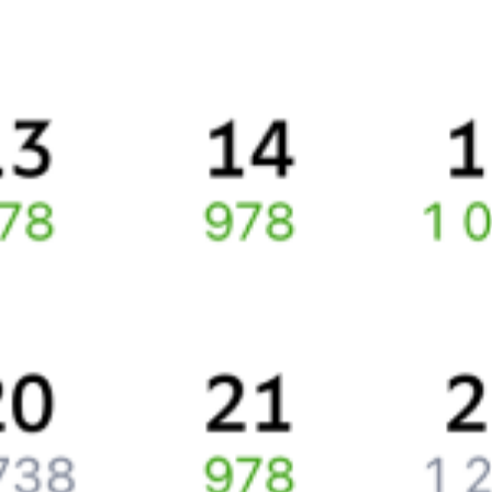
Правила работы сервиса
Про расписание Санкт-Петербург Ладож. — Жданка
По данному маршруту курсирует 0 поездов.
Ищете как добраться из
Санкт-Петербурга
до
Богородицка
или
как доехать на поезде?
Попробуйте заказать и купить железнодорожный билет по
маршруту
Санкт-Петербург
–
Богородицк
через интернет прямо
сейчас.
Путешественникам
Справочная
Путеводитель по странам
Бонусная программа
Подарочные сертификаты