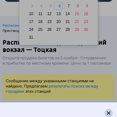
3
4
5
6
7
8
9
10
11
12
13
14
15
16
17
18
19
20
21
22
23
·
Расписание поездов
Ж/д билеты Санкт-Петербург →
24
25
26
27
28
29
30
Пристанционный
31
Расписание поездов Ладожский
вокзал — Тоцкая
Открыта продажа билетов на 2 ноября · Отправление
и прибытие по местному времени. Цены за 1 пассажира
Сообщение между указанными станциями не
найдено. Предлагаем
результаты поиска между
городами
этих станций
Суперцены на билеты