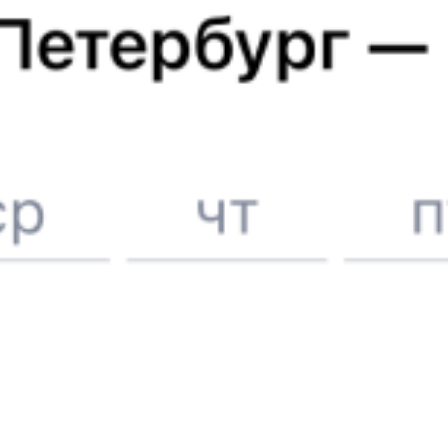
6 причин купить ж/д билеты именно здесь
Онлайн-покупка за 4 минуты
Онлайн-возврат билетов без очереди в кассу
Выбор любимых мест на схемах вагонов
Подробные ответы на вопросы о поездке или покупке
СМС-сопровождение до посадки в поезд
Оформление без регистрации на сайте
Частые вопросы
Что нужно, чтобы сесть в поезд?
Как поменять билет на другую дату или на другой поезд?
Как вернуть билет?