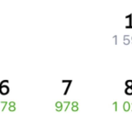
Что делать, если ошибся при вводе данных пассажира?
Как перевезти животное в поезде?
Как получить отчетные документы для бухгалтерии?
Что делать, если оплата не проходит?
Билеты РЖД
Вы можете заказать электронный жд билет и
железнодорожный билет на бланке РЖД.
Если вас интересует цена билета на поезд от
Санкт-Петербурга
до
Пристанционного
, то укажите дату поездки. При этом
вы увидите стоимость билетов во всех доступных вагонах
(плацкарт, купе и др.) и сможете купить жд билеты
Санкт-
Петербург
–
Пристанционный
онлайн.
Инструкция по приобретению билетов
Способы оплаты
Правила работы сервиса
Про расписание Санкт-Петербург Ладож. — Тоцкая