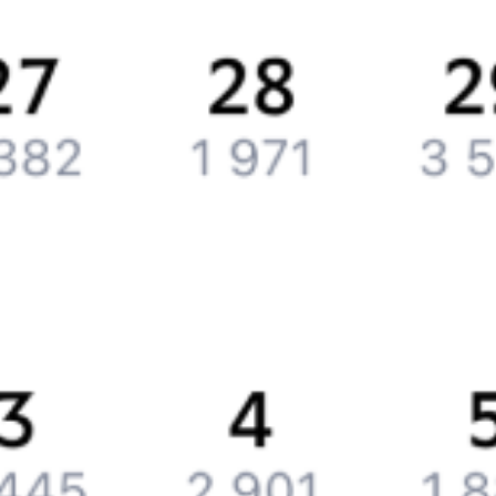
Обратная связь
Контактная информация
Партнерам
Реклама на Туту.ру
Партнерская программа
Загрузите в
App Store
Загрузите в
Google Play
Загрузите в
AppGallery
Загрузите в
RuStore