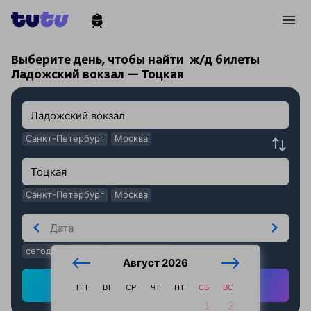
!
!
Выберите день, чтобы найти
ж/д билеты
Ладожский вокзал — Тоцкая
Санкт-Петербург
Москва
Санкт-Петербург
Москва
сегодня
завтра
послезавтра
Август 2026
Найти ж/д билеты
ПН
ВТ
СР
ЧТ
ПТ
СБ
ВС
1
2