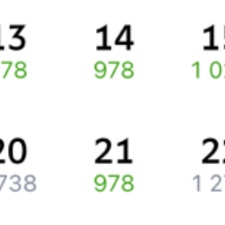
По этому направлению курсирует 0 поездов.
Ищете как добраться из
Санкт-Петербурга
до
Пристанционного
или как доехать на поезде?
Спешите заказать и купить железнодорожный билет по
маршруту
Санкт-Петербург
–
Пристанционный
через интернет
уже сейчас.
Путешественникам
Справочная
Путеводитель по странам
Бонусная программа
Подарочные сертификаты
Компания
История Туту.ру
Вакансии