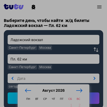
!
!
Выберите день, чтобы найти
ж/д билеты
Ладожский вокзал — Пл. 62 км
Санкт-Петербург
Москва
Санкт-Петербург
Москва
сегодня
завтра
послезавтра
Август 2026
Найти ж/д билеты
ПН
ВТ
СР
ЧТ
ПТ
СБ
ВС
1
2