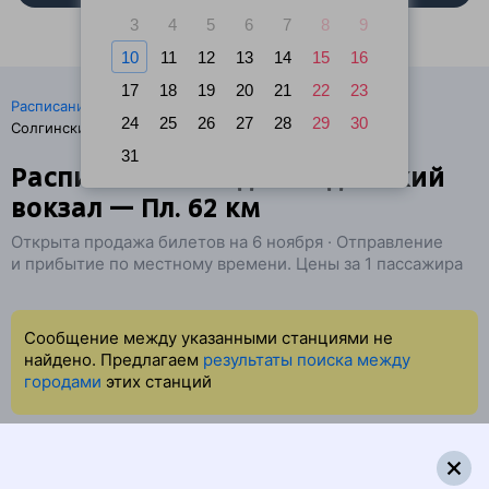
3
4
5
6
7
8
9
10
11
12
13
14
15
16
17
18
19
20
21
22
23
·
Расписание поездов
Ж/д билеты Санкт-Петербург →
24
25
26
27
28
29
30
Солгинский
31
Расписание поездов Ладожский
вокзал — Пл. 62 км
Открыта продажа билетов на 6 ноября · Отправление
и прибытие по местному времени. Цены за 1 пассажира
Сообщение между указанными станциями не
найдено. Предлагаем
результаты поиска между
городами
этих станций
Найдём билет на поезд за вас