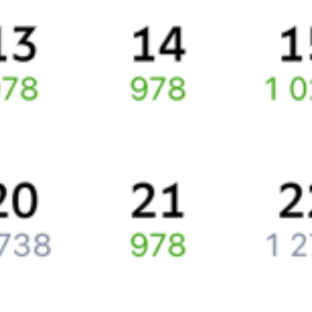
По этому маршруту курсирует 0 поездов.
Ищете как добраться из
Санкт-Петербурга
до
Солгинского
или
как доехать на поезде?
Спешите заказать и купить железнодорожный билет
Санкт-
Петербург
–
Солгинский
через интернет прямо сейчас.
Путешественникам
Справочная
Путеводитель по странам
Бонусная программа
Подарочные сертификаты
Компания
История Туту.ру
Вакансии
Обратная связь