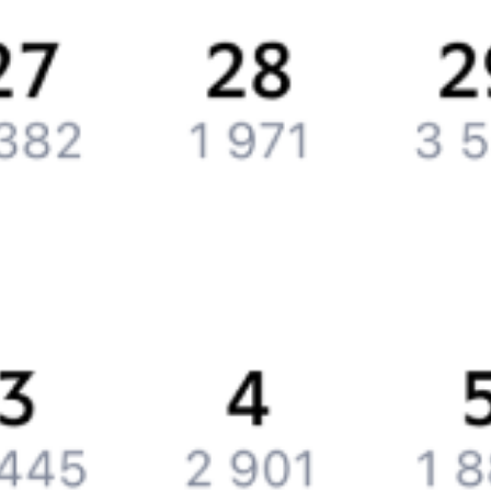
Контактная информация
Партнерам
Реклама на Туту.ру
Партнерская программа
Загрузите в
App Store
Загрузите в
Google Play
Загрузите в
AppGallery
Загрузите в
RuStore