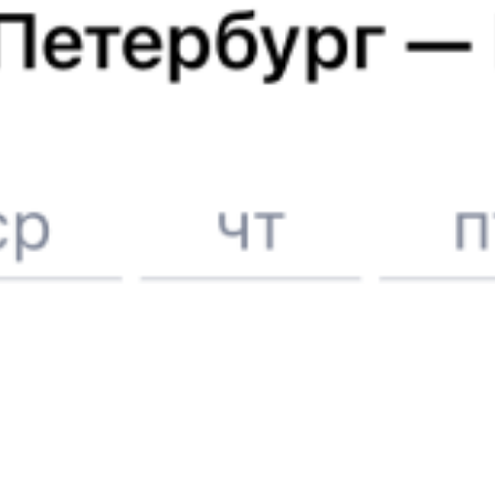
6 причин купить ж/д билеты именно здесь
Онлайн-покупка за 4 минуты
Онлайн-возврат билетов без очереди в кассу
Выбор любимых мест на схемах вагонов
Подробные ответы на вопросы о поездке или покупке
СМС-сопровождение до посадки в поезд
Оформление без регистрации на сайте
Частые вопросы
Что нужно, чтобы сесть в поезд?
Как поменять билет на другую дату или на другой поезд?
Как вернуть билет?