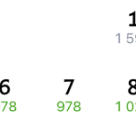
Что делать, если ошибся при вводе данных пассажира?
Как перевезти животное в поезде?
Как получить отчетные документы для бухгалтерии?
Что делать, если оплата не проходит?
Билеты РЖД
Вы можете заказать электронный жд билет и
железнодорожный билет на бланке РЖД.
Если вас интересует цена билета на поезд от
Санкт-Петербурга
до
Солгинского
, то укажите дату поездки. При этом вы увидите
стоимость билетов во всех доступных вагонах (плацкарт, купе
и др.) и сможете купить жд билеты
Санкт-Петербург
–
Солгинский
онлайн.
Инструкция по приобретению билетов
Способы оплаты
Правила работы сервиса
Про расписание Санкт-Петербург Ладож. — Пл. 62 км